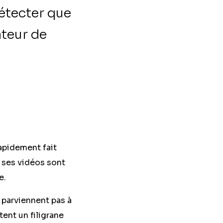
étecter que
ateur de
rapidement fait
e ses vidéos sont
e.
 parviennent pas à
ent un filigrane