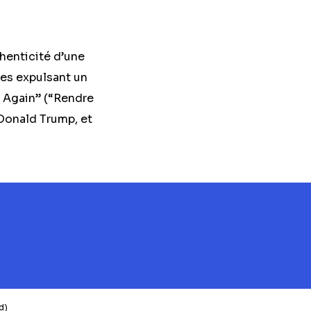
thenticité d’une
nes expulsant un
t Again” (“Rendre
 Donald Trump, et
d)