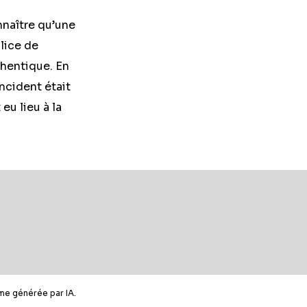
nnaître qu’une
lice de
thentique. En
ncident était
eu lieu à la
me générée par IA.