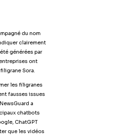
ccompagné du nom
indiquer clairement
t été générées par
 entreprises ont
iligrane Sora.
mer les filigranes
ent fausses issues
 NewsGuard a
ncipaux chatbots
Google, ChatGPT
ter que les vidéos