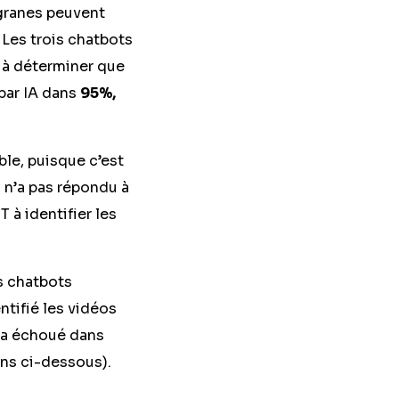
igranes peuvent
 Les trois chatbots
 à déterminer que
 par IA dans
95%,
ble, puisque c’est
 n’a pas répondu à
à identifier les
s chatbots
ntifié les vidéos
 a échoué dans
ons ci-dessous).