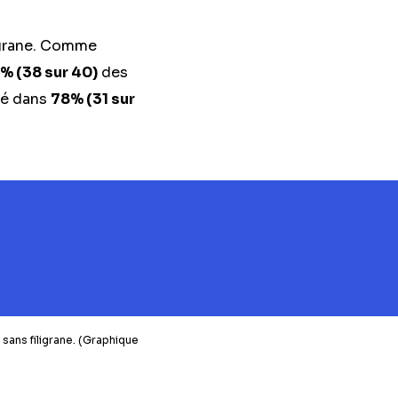
ligrane. Comme
% (38 sur 40)
des
ué dans
78% (31 sur
sans filigrane. (Graphique