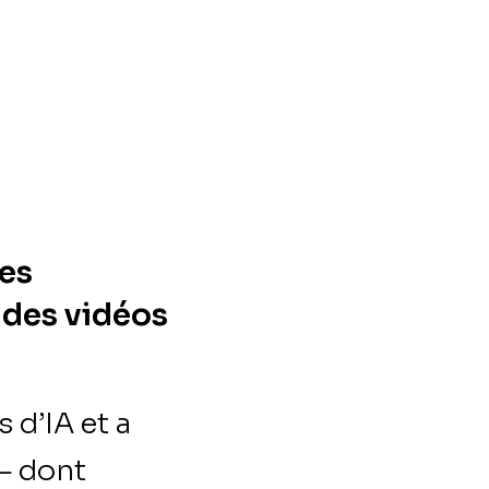
les
 des vidéos
 d’IA et a
 — dont