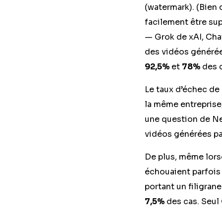
(watermark). (Bien 
facilement être sup
— Grok de xAI, Cha
des vidéos générées
92,5%
et
78%
des c
Le taux d’échec de 
la même entreprise
une question de Ne
vidéos générées par
De plus, même lors
échouaient parfois 
portant un filigra
7,5%
des cas. Seul 