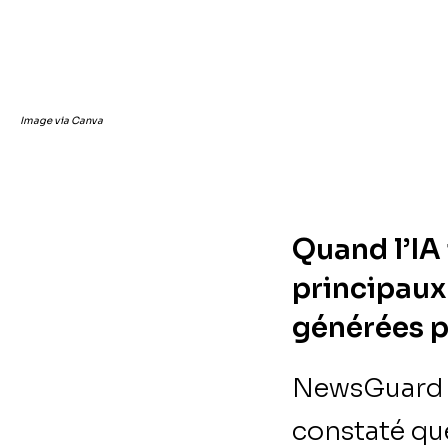
Image via Canva
Quand l’IA
principaux
générées p
NewsGuard a 
constaté que