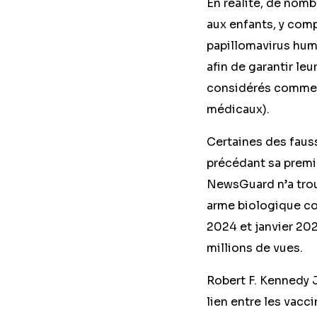
En réalité, de nom
aux enfants, y compr
papillomavirus huma
afin de garantir le
considérés comme l’
médicaux).
Certaines des fauss
précédant sa premi
NewsGuard n’a trou
arme biologique con
2024 et janvier 202
millions de vues.
Robert F. Kennedy 
lien entre les vacci