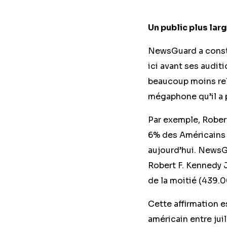
Un public plus la
NewsGuard a constat
ici avant ses audit
beaucoup moins rela
mégaphone qu’il a p
Par exemple, Robert 
6% des Américains 
aujourd’hui. NewsG
Robert F. Kennedy J
de la moitié (439.
Cette affirmation 
américain entre jui