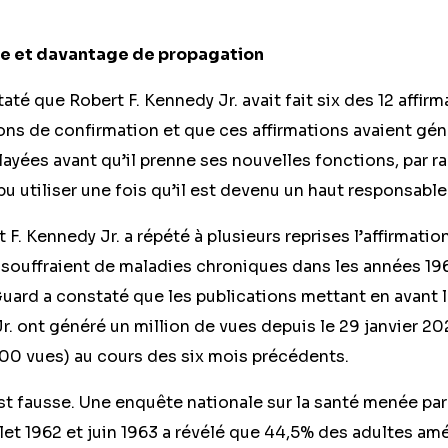
rge et davantage de propagation
é que Robert F. Kennedy Jr. avait fait six des 12 affirm
ions de confirmation et que ces affirmations avaient gé
yées avant qu’il prenne ses nouvelles fonctions, par r
u utiliser une fois qu’il est devenu un haut responsab
F. Kennedy Jr. a répété à plusieurs reprises l’affirmatio
souffraient de maladies chroniques dans les années 19
uard a constaté que les publications mettant en avant 
r. ont généré un million de vues depuis le 29 janvier 2
000 vues) au cours des six mois précédents.
est fausse. Une enquête nationale sur la santé menée p
llet 1962 et juin 1963 a révélé que 44,5% des adultes am