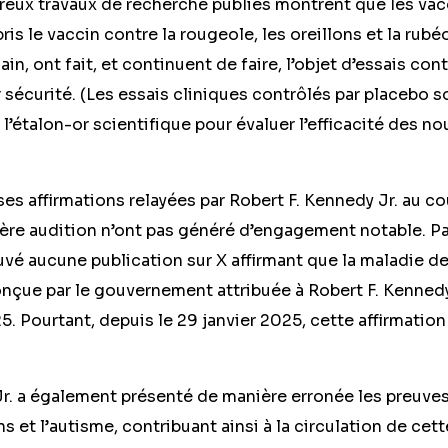
breux travaux de recherche publiés montrent que les vac
is le vaccin contre la rougeole, les oreillons et la rubéol
in, ont fait, et continuent de faire, l’objet d’essais con
ur sécurité. (Les essais cliniques contrôlés par placebo 
étalon-or scientifique pour évaluer l’efficacité des n
es affirmations relayées par Robert F. Kennedy Jr. au co
ère audition n’ont pas généré d’engagement notable. P
vé aucune publication sur X affirmant que la maladie de
çue par le gouvernement attribuée à Robert F. Kennedy J
5. Pourtant, depuis le 29 janvier 2025, cette affirmation
Jr. a également présenté de manière erronée les preuve
ns et l’autisme, contribuant ainsi à la circulation de cett