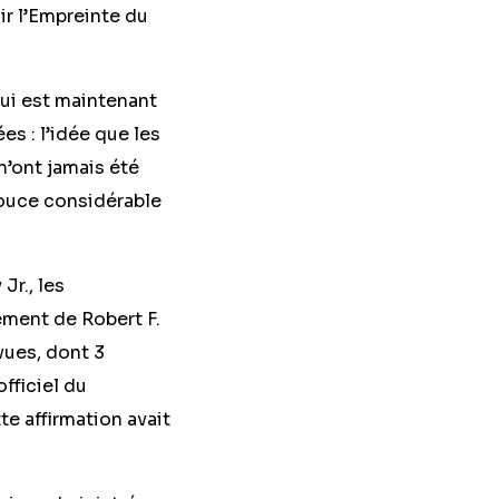
ir l’Empreinte du
 qui est maintenant
s : l’idée que les
’ont jamais été
pouce considérable
Jr., les
ement de Robert F.
vues, dont 3
fficiel du
te affirmation avait