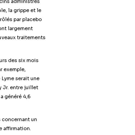
cins administrés
e, la grippe et le
trôlés par placebo
sont largement
ouveaux traitements
urs des six mois
ar exemple,
 Lyme serait une
r. entre juillet
 a généré 4,6
s concernant un
e affirmation.