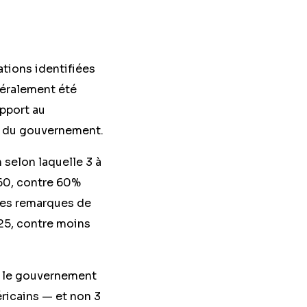
ations identifiées
néralement été
apport au
le du gouvernement.
n selon laquelle 3 à
60, contre 60%
les remarques de
025, contre moins
ar le gouvernement
éricains — et non 3