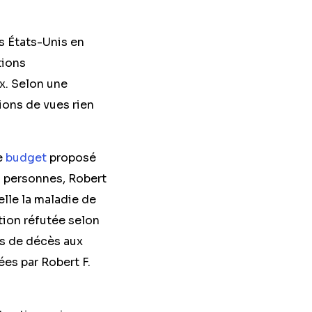
s États-Unis en
tions
x. Selon une
ions de vues rien
e
budget
proposé
0 personnes, Robert
elle la maladie de
tion réfutée selon
es de décès aux
ées par Robert F.