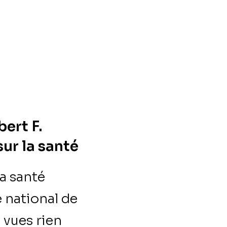
bert F.
ur la santé
la santé
e national de
 vues rien