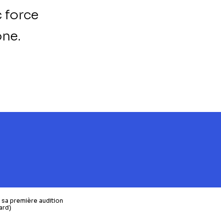
c force
one.
s sa première audition
ard)