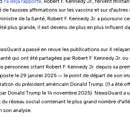
rd
l’a déjà rapporté
, Robert F. Kennedy Jr., fervent militan
de fausses affirmations sur les vaccins et sur d’autres
inistre de la Santé, Robert F. Kennedy Jr. a poursuivi ce
été plus grande, il est devenu de plus en plus influent da
wsGuard a passé en revue les publications sur X relaya
 santé qui ont été partagées par Robert F. Kennedy Jr. ou
es personnes citant Robert F. Kennedy Jr. depuis sa pre
poste le 29 janvier 2025 — le point de départ de son im
tion du président américain Donald Trump. (Il a été of
ar Donald Trump le 14 novembre 2025). NewsGuard a ut
it du réseau social contenant le plus grand nombre d’al
n son analyse.