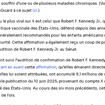
 souffrir d’une ou de plusieurs maladies chroniques. (Vo
sGuard à ce sujet
ici
.)
 le plus viral sur X est celui que Robert F. Kennedy Jr.,
itique vaccinale des États-Unis, défend depuis des année
énéralement recommandés pour les enfants américains n
écurité. Cette affirmation a également reçu un coup de 
udition de Robert F. Kennedy Jr. au Sénat.
nt suivi l’audition de confirmation de Robert F. Kennedy 
ant en avant
cette
affirmation
, qu’elles émanent direct
elles lui soient attribuées, ont accumulé 9,1 millions de 
ule publication du 10 juin 2025, provenant du compte X o
té des États-Unis. Au cours des six mois précédents, cet
 de fois.