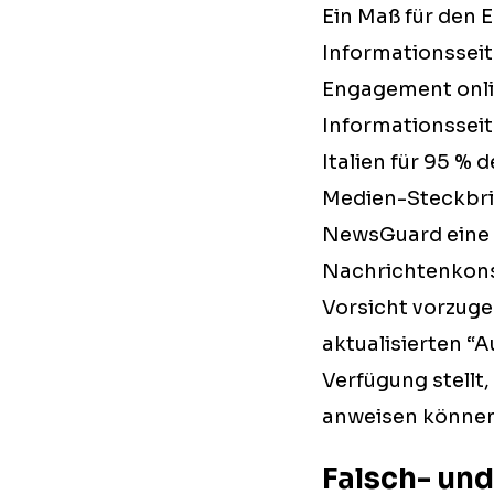
Ein Maß für den 
Informationsseite
Engagement onli
Informationsseit
Italien für 95 %
Medien-Steckbrief
NewsGuard eine r
Nachrichtenkonsu
Vorsicht vorzugeh
aktualisierten “
Verfügung stellt
anweisen können,
Falsch- un