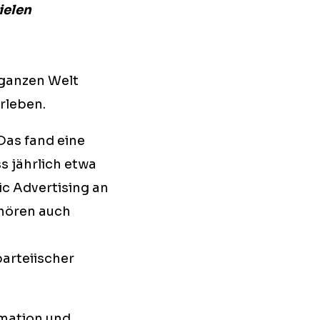
ielen
 ganzen Welt
rleben.
Das fand eine
s jährlich etwa
ic Advertising an
ehören auch
arteiischer
rmation und