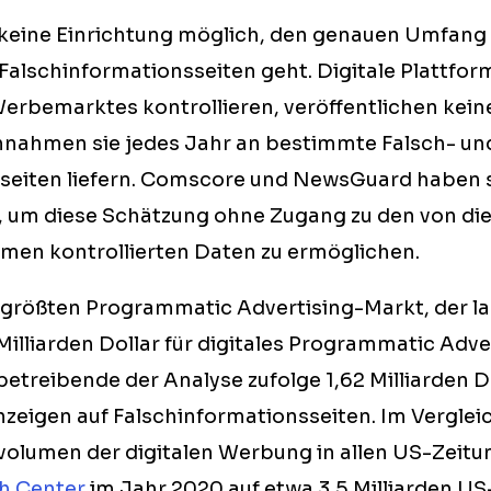
ür keine Einrichtung möglich, den genauen Umfan
 Falschinformationsseiten geht. Digitale Plattfor
Werbemarktes kontrollieren, veröffentlichen kein
nnahmen sie jedes Jahr an bestimmte Falsch- un
seiten liefern. Comscore und NewsGuard haben 
um diese Schätzung ohne Zugang zu den von di
ormen kontrollierten Daten zu ermöglichen.
 größten Programmatic Advertising-Markt, der l
Milliarden Dollar für digitales Programmatic Adv
etreibende der Analyse zufolge 1,62 Milliarden Do
zeigen auf Falschinformationsseiten. Im Vergleic
olumen der digitalen Werbung in allen US-Zeitu
h Center
im Jahr 2020 auf etwa 3,5 Milliarden US