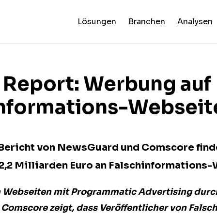
Lösungen
Branchen
Analysen
News
Künst
F
NewsG
Reliability
NewsGuard
Alle
Intel
F
Specia
Ratings
AI
Branchen
Report
 Report: Werbung auf
informations-Webseit
ericht von NewsGuard und Comscore find
 2,2 Milliarden Euro an Falschinformations
n Webseiten mit Programmatic Advertising durc
omscore zeigt, dass Veröffentlicher von Fals