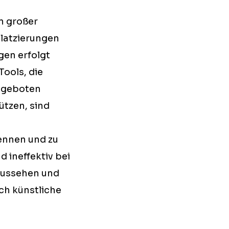
n großer
latzierungen
gen erfolgt
ools, die
angeboten
tzen, sind
kennen und zu
 ineffektiv bei
aussehen und
ch künstliche