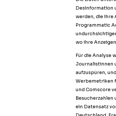
Desinformation 
werden, die ihre
Programmatic Adv
undurchsichtige
wo ihre Anzeigen
Für die Analyse 
Journalistinnen 
aufzuspüren, und
Werbemetriken f
und Comscore ve
Besucherzahlen
ein Datensatz vo
Deutschland, Fra