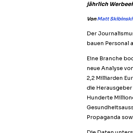
jährlich Werbee
Von
Matt Skibinski
Der Journalismus
bauen Personal a
Eine Branche boo
neue Analyse von
2,2 Milliarden Eu
die Herausgeber 
Hunderte Million
Gesundheitsauss
Propaganda sowi
Die Daten unter