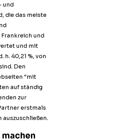
- und
d, die das meiste
und
, Frankreich und
ertet und mit
. h. 40,21 %, von
sind. Den
bseiten “mit
ten auf ständig
enden zur
Partner erstmals
n auszuschließen.
v machen