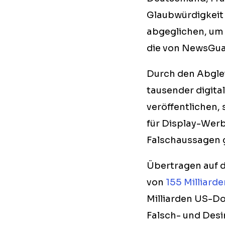
Glaubwürdigkeit
abgeglichen, um 
die von NewsGuar
Durch den Abglei
tausender digita
veröffentlichen
für Display-Wer
Falschaussagen 
Übertragen auf d
von
155 Milliard
Milliarden US-Do
Falsch- und Desi