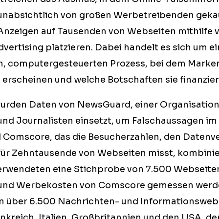
unabsichtlich von großen Werbetreibenden gekau
 Anzeigen auf Tausenden von Webseiten mithilfe 
ertising platzieren. Dabei handelt es sich um e
n, computergesteuerten Prozess, bei dem Marke
 erscheinen und welche Botschaften sie finanzier
wurden Daten von NewsGuard, einer Organisation,
und Journalisten einsetzt, um Falschaussagen im
 Comscore, das die Besucherzahlen, den Datenve
ür Zehntausende von Webseiten misst, kombini
rwendeten eine Stichprobe von 7.500 Webseiten
 und Werbekosten von Comscore gemessen werd
n über 6.500 Nachrichten- und Informationswebs
nkreich, Italien, Großbritannien und den USA, de