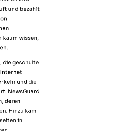
ft und bezahlt
von
inen
n kaum wissen,
en.
 die geschulte
 Internet
rkehr und die
ert. NewsGuard
, deren
en. Hinzu kam
eiten in
ren