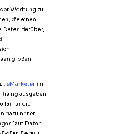
g der Werbung zu
men, die einen
e Daten darüber,
d
sich
esen großen
aut
eMarketer
im
ertising ausgeben
llar für die
h dazu belief
ngen laut Daten
-Dollar. Daraus