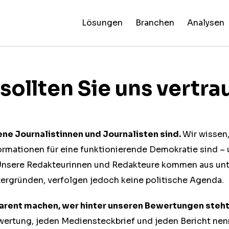
Lösungen
Branchen
Analysen
False Claim
Künst
News
NewsG
Alle
Fingerprints
Intel
Reliability
Specia
Branchen
Ratings
Report
ollten Sie uns vertra
ene Journalistinnen und Journalisten sind.
Wir wissen,
formationen für eine funktionierende Demokratie sind –
Unsere Redakteurinnen und Redakteure kommen aus unt
tergründen, verfolgen jedoch keine politische Agenda.
parent machen, wer hinter unseren Bewertungen steht
tung, jeden Mediensteckbrief und jeden Bericht nenne