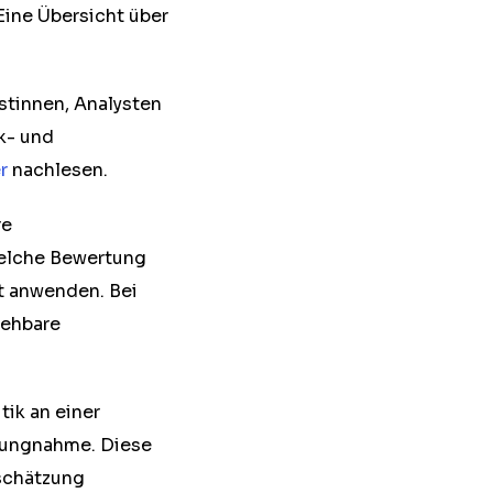
ine Übersicht über
stinnen, Analysten
k- und
r
nachlesen.
re
welche Bewertung
nt anwenden. Bei
iehbare
tik an einer
llungnahme. Diese
nschätzung