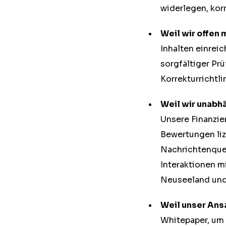
widerlegen, korr
Weil wir offen 
Inhalten einrei
sorgfältiger Prü
Korrekturrichtli
Weil wir unabh
Unsere Finanzi
Bewertungen liz
Nachrichtenque
Interaktionen mi
Neuseeland und
Weil unser Ans
Whitepaper, um 