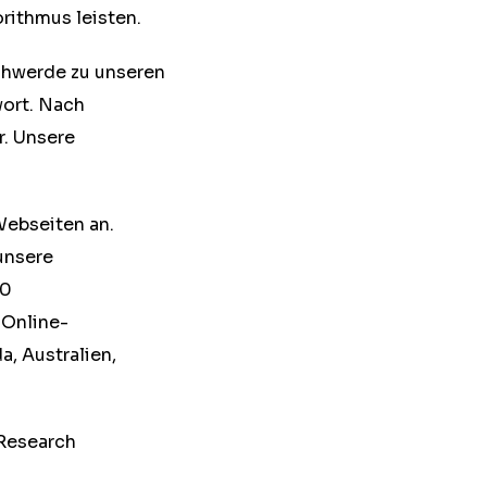
orithmus leisten.
hwerde zu unseren
wort. Nach
r. Unsere
ebseiten an.
unsere
00
 Online-
a, Australien,
Research