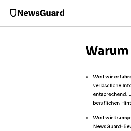
Warum s
Weil wir erfahr
verlässliche In
entsprechend. 
beruflichen Hin
Weil wir trans
NewsGuard-Bewer