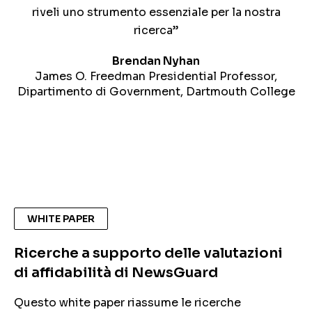
misinformazione per i suoi punteggi completi di
riveli uno strumento essenziale per la nostra
affidabilità a livello di singola fonte.”
ricerca”
Brendan Nyhan
TU Graz
James O. Freedman Presidential Professor,
"Buone pratiche per la ricerca sulla
Dipartimento di Government, Dartmouth College
misinformazione e sull’affidabilità delle notizie
basata sulle fonti, con l’utilizzo di NewsGuard"
WHITE PAPER
Ricerche a supporto delle valutazioni
di affidabilità di NewsGuard
Questo white paper riassume le ricerche