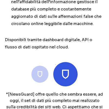
nell’affidabilità dell’informazione gestisce il
database più completo e costantemente
aggiornato di dati sulle affermazioni false che
circolano online
leggibile dalle macchine
.
Disponibili tramite dashboard digitale, API o
flusso di dati ospitato nel cloud.
“[NewsGuard] offre quello che sembra essere, ad
“NewsGuard si è affermata come il database più
oggi, il set di dati più completo mai realizzato
utilizzato per le valutazioni delle fonti ed è
sulla credibilità dei siti web. Ci aspettiamo che si
particolarmente apprezzata nella ricerca sulla