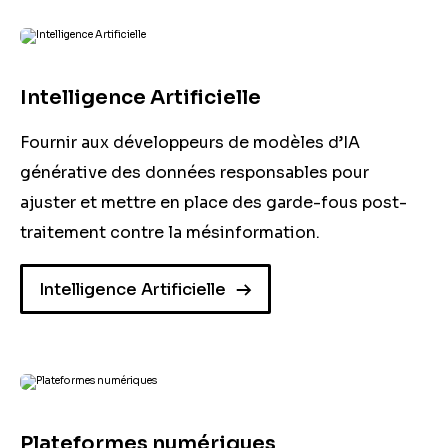
Intelligence Artificielle
Plateformes numériques
Intelligence Artificielle
Industrie publicitaire
Fournir aux développeurs de modèles d’IA
Gestion de la Réputation
générative des données responsables pour
ajuster et mettre en place des garde-fous post-
Sécurité et Défense
traitement contre la mésinformation.
Agrégateurs de contenu
Intelligence Artificielle
Chercheurs
Éducation aux Médias
Plateformes numériques