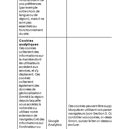
nous souvenir de
vos préférences
(par exemple
votre choix de
langue ou de
région), mais il ne
sont pas
essentiels au
fonctionnement
du site.
Cookies
analytiques
Ces cookies
collectent des
informations sur
la manière dont
les utilisateurs
accèdent aux
services, et s’y
déplacent. Ces
cookies
collectent
également des
données de
géolocalisation
(limité à la région
depuis laquelle
vous accédez à
Ces cookies peuvent être supprimés ou
notre site ou
bloqués en utilisant vos paramètres de
utilisez notre
navigateurs (voir Section 3, Comment
extension de
contrôler vos cookies, ci-dessous).
navigateur) et des
Google
Sinon, suivez le lien ci-dessous pour vous
informations sur
Analytics
exclure :
l’ordinateur ou