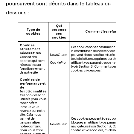
poursuivent sont décrits dans le tableau ci-
dessous :
Qui
Type de
propose
Comment les refuser
cookies
ces
cookies
Cookies
Ces cookies sont absolument nécessaires 
strictement
la distribution de nos services et ne
nécessaires
NewsGuard
peuvent donc pas être refusés. Ils peuvent
Ce sont des
toutefois être supprimés ou bloqués en
cookies qui sont
CookiePro
utilisant vos paramètres de navigateurs.
nécessaires au
(voir Section 3, Comment contrôler vos
fonctionnement
cookies, ci-dessous.)
de notre site
Cookies de
performance et
de
fonctionnalités
Ces cookies sont
utilisés pour vous
reconnaître
lorsque vous
revenez sur notre
site. Cela nous
permet de
Ces cookies peuvent être supprimés ou
personnaliser
bloqués en utilisant vos paramètres de
NewsGuard
notre contenu
navigateurs (voir Section 3, Comment
pour vous et de
contrôler vos cookies, ci-dessous)