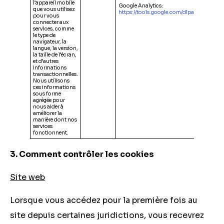
l’appareil mobile
Google Analytics:
que vous utilisez
https://tools.google.com/dlpage/gaoptou
pour vous
connecter aux
services, comme
le type de
navigateur, la
langue, la version,
la taille de l’écran,
et d’autres
informations
transactionnelles.
Nous utilisons
ces informations
sous forme
agrégée pour
nous aider à
améliorer la
manière dont nos
services
fonctionnent.
3. Comment contrôler les cookies
Site web
Lorsque vous accédez pour la première fois au
site depuis certaines juridictions, vous recevrez