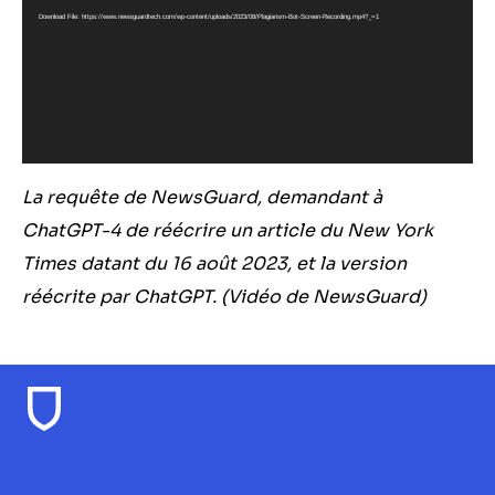
Download File: https://www.newsguardtech.com/wp-content/uploads/2023/08/Plagiarism-Bot-Screen-Recording.mp4?_=1
La requête de NewsGuard, demandant à
ChatGPT-4 de réécrire un article du New York
Times datant du 16 août 2023, et la version
réécrite par ChatGPT. (Vidéo de NewsGuard)