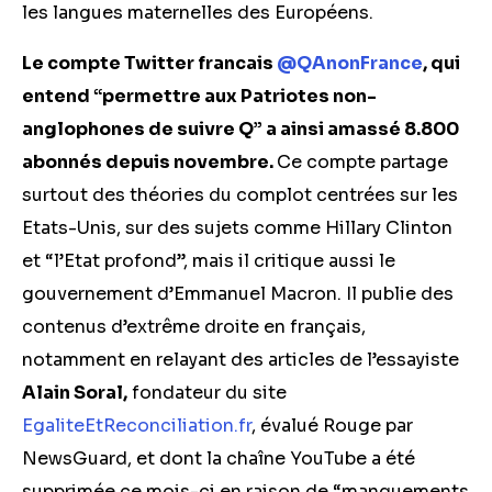
les langues maternelles des Européens.
Le compte Twitter francais
@QAnonFrance
, qui
entend “permettre aux Patriotes non-
anglophones de suivre Q” a ainsi amassé 8.800
abonn
é
s depuis novembre.
Ce compte partage
surtout des théories du complot centrées sur les
Etats-Unis, sur des sujets comme Hillary Clinton
et “l’Etat profond”, mais il critique aussi le
gouvernement d’Emmanuel Macron. Il publie des
contenus d’extrême droite en français,
notamment en relayant des articles de l’essayiste
Alain Soral,
fondateur du site
EgaliteEtReconciliation.fr
, évalué Rouge par
NewsGuard, et dont la chaîne YouTube a été
supprimée ce mois-ci en raison de “manquements