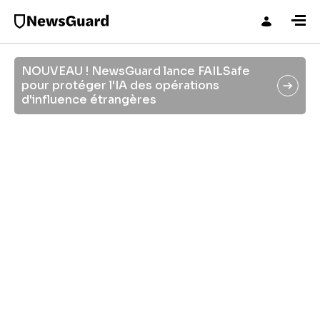
NOUVEAU ! NewsGuard lance FAILSafe
Get Reality Check, our newsletter about
pour protéger l'IA des opérations
how misinformation spreads.
d'influence étrangères
NewsGuard : Leader