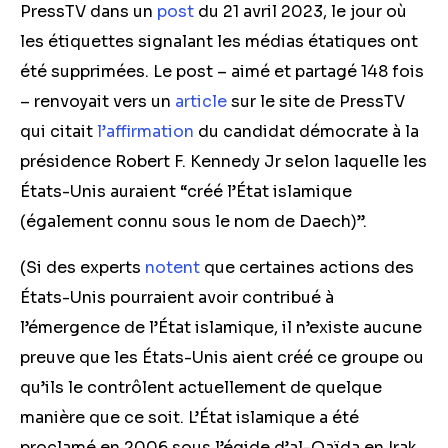
PressTV dans un
post
du 21 avril 2023, le jour où
les étiquettes signalant les médias étatiques ont
été supprimées. Le post – aimé et partagé 148 fois
– renvoyait vers un
article
sur le site de PressTV
qui citait
l’affirmation
du candidat démocrate à la
présidence Robert F. Kennedy Jr selon laquelle les
États-Unis auraient “créé l’État islamique
(également connu sous le nom de Daech)”.
(Si des experts
notent
que certaines actions des
États-Unis pourraient avoir contribué à
l’émergence de l’État islamique, il n’existe aucune
preuve que les États-Unis aient créé ce groupe ou
qu’ils le contrôlent actuellement de quelque
manière que ce soit. L’État islamique a été
proclamé en 2006 sous l’égide d’al-Qaïda en Irak