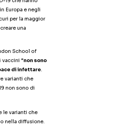
ID-19 che hanno
in Europa e negli
curi per la maggior
 creare una
ondon School of
 vaccini “
non sono
ace di infettare
.
e varianti che
-19 non sono di
 le varianti che
 nella diffusione.