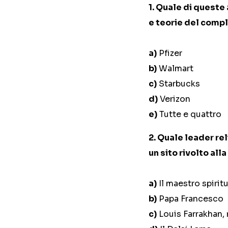
1.
Quale di queste 
e teorie del comp
a)
Pfizer
b)
Walmart
c)
Starbucks
d)
Verizon
e)
Tutte e quattro
2.
Quale leader re
un sito rivolto al
a)
Il maestro spirit
b)
Papa Francesco
c)
Louis Farrakhan, 