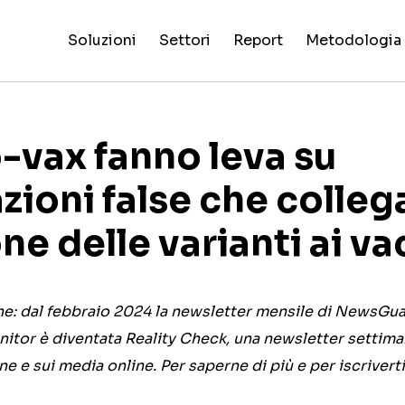
Soluzioni
Settori
Report
Metodologia
Valutazioni
False
Processo 
Intelligenza
Reality
Pi
di
Claim
NewsGuard
Tutti i
Special
criteri di
Artificiale
Check
dig
affidabilità
Fingerprint
AI
settori
Report
valutazione
siti
o-vax fanno leva su
zioni false che colleg
ne delle varianti ai va
ne: dal febbraio 2024 la newsletter mensile di NewsGu
itor è diventata Reality Check, una newsletter settiman
e e sui media online. Per saperne di più e per iscriverti