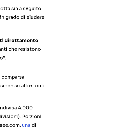
otta sia a seguito
 in grado di eludere
nti direttamente
anti che resistono
o”.
 è comparsa
usione su altre fonti
ndivisa 4.000
ivisioni). Porzioni
ysee.com,
una
di