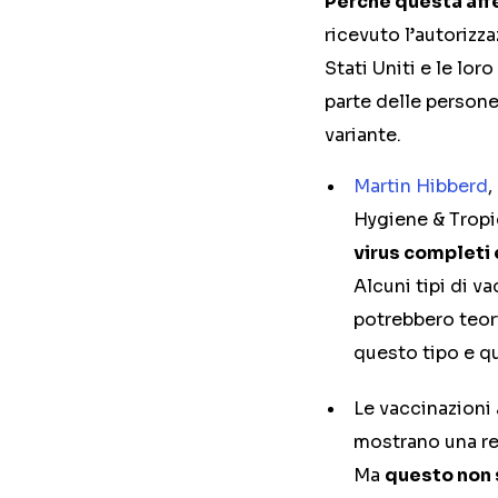
Perché questa aff
ricevuto l’autorizz
Stati Uniti e le lo
parte delle persone
variante.
Martin Hibberd
,
Hygiene & Tropi
virus completi 
Alcuni tipi di v
potrebbero teor
questo tipo e q
Le vaccinazioni 
mostrano una re
Ma
questo non s