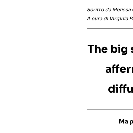
Scritto da Melissa
A cura di Virginia
The big 
affer
diff
Ma p