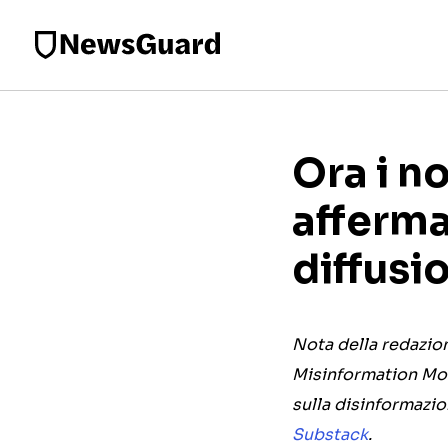
Ora i n
afferma
diffusio
Nota della redazio
Misinformation Mon
sulla disinformazion
Substack
.