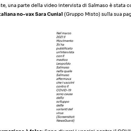
te, una parte della video intervista di Salmaso è stata c
aliana no-vax Sara Cunial
(Gruppo Misto) sulla sua pa
Nel marzo
2021 il
Movimento
3V ha
pubblicato
un’intervista
con il
medico
Leopoldo
Salmaso
nella quale
Salmaso
affermava
che i vaccini
contro il
COVID-19
sono causa
dello
sviluppo
delle
varianti del
virus
(Screenshot:
NewsGuard)