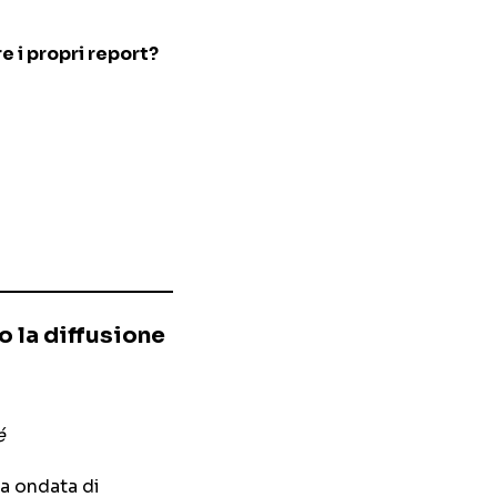
e i propri report?
o la diffusione
é
za ondata di