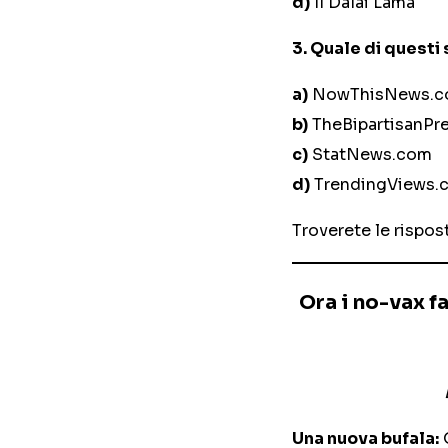
d)
Il Dalai Lama
3.
Quale di questi s
a)
NowThisNews.
b)
TheBipartisanPr
c)
StatNews.com
d)
TrendingViews.
Troverete le rispost
Ora i no-vax f
Una nuova bufala:
O