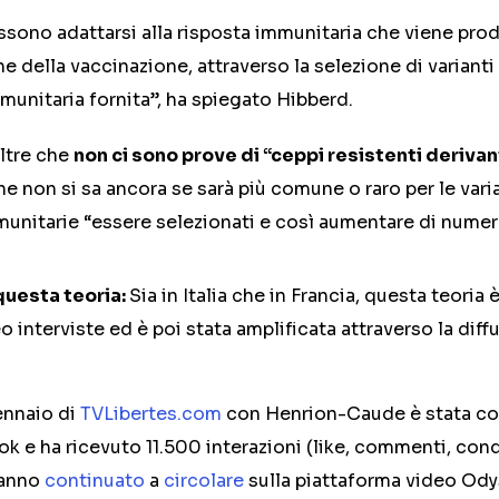
ssono adattarsi alla risposta immunitaria che viene prod
he della vaccinazione, attraverso la selezione di varianti
munitaria fornita”, ha spiegato Hibberd.
ltre che
non ci sono prove di “ceppi resistenti deriva
e non si sa ancora se sarà più comune o raro per le vari
munitarie “essere selezionati e così aumentare di numer
questa teoria:
Sia in Italia che in Francia, questa teoria
o interviste ed è poi stata amplificata attraverso la diff
gennaio di
TVLibertes.com
con Henrion-Caude è stata co
k e ha ricevuto 11.500 interazioni (like, commenti, cond
hanno
continuato
a
circolare
sulla piattaforma video Od