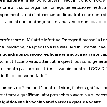
ermazione è falsa:
Sono diversi i vaccini contro il COV
azione all’uso da organismi di regolamentazione medica 
ro sperimentazioni cliniche hanno dimostrato che sono si
. I vaccini non contengono un virus vivo e non possono
 professore di Malattie Infettive Emergenti presso la L
cal Medicine, ha spiegato a NewsGuard in un’email che i
e quindi non possono replicare una nuova variante cap
accini utilizzano virus attenuati e questi possono generar
icamente passare ad altri, ma i vaccini contro il COVID
uindi non possono farlo”.
aumentano l’immunità contro il virus, il che significa che
sistenza a quell’immunità potrebbero avere più successo
ignifica che il vaccino abbia creato quelle varianti
.