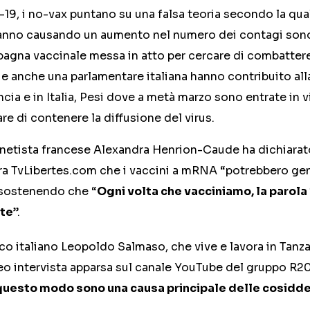
19, i no-vax puntano su una falsa teoria secondo la quale
anno causando un aumento nel numero dei contagi sono i
pagna vaccinale messa in atto per cercare di combatter
e anche una parlamentare italiana hanno contribuito alla
ncia e in Italia, Pesi dove a metà marzo sono entrate in 
are di contenere la diffusione del virus.
netista francese Alexandra Henrion-Caude ha dichiarato 
ra TvLibertes.com che i vaccini a mRNA “potrebbero gen
 sostenendo che “
Ogni volta che vacciniamo, la parola 
te
”.
co italiano Leopoldo Salmaso, che vive e lavora in Tanza
eo intervista apparsa sul canale YouTube del gruppo R2
n questo modo sono una causa principale delle cosidde