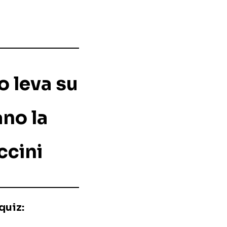
o leva su
ano la
ccini
quiz: