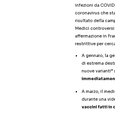
infezioni da COVID-
coronavirus che st
risultato della cam
Medici controversi 
affermazione in Fra
restrittive per cerc
A gennaio, la ge
di estrema dest
nuove varianti”
immediatamen
A marzo, il medi
durante una vid
vaccini fatti i