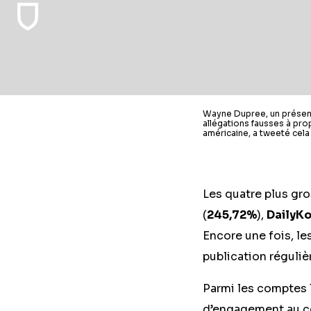
Wayne Dupree, un présent
allégations fausses à pro
américaine, a tweeté cela 
Les quatre plus gr
(
245,72%
),
DailyK
Encore une fois, le
publication réguli
Parmi les comptes T
d’engagement au co