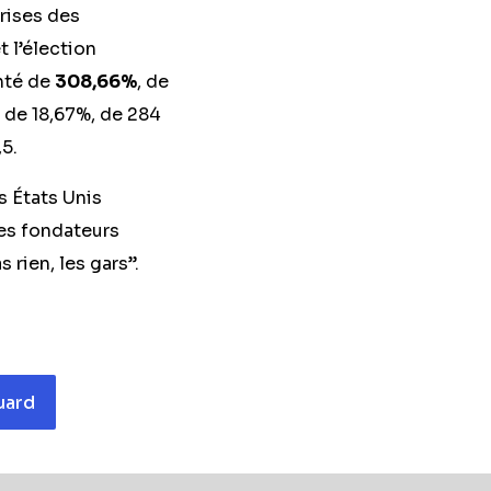
rises des
 l’élection
nté de
308,66%
, de
 de 18,67%, de 284
,5.
s États Unis
res fondateurs
 rien, les gars”.
uard