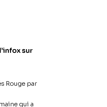
’infox sur
ués Rouge par
maine qui a