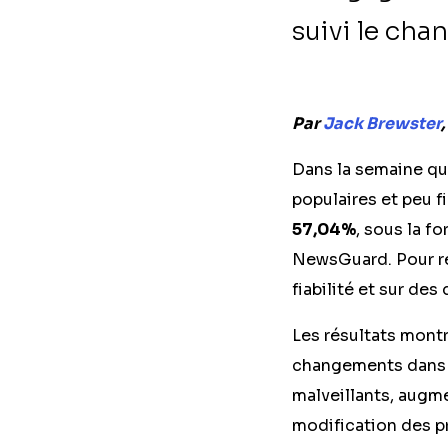
suivi le cha
Par
Jack Brewster
,
Dans la semaine qui
populaires et peu 
57,04%
, sous la f
NewsGuard. Pour ré
fiabilité et sur d
Les résultats mont
changements dans le
malveillants, augm
modification des p