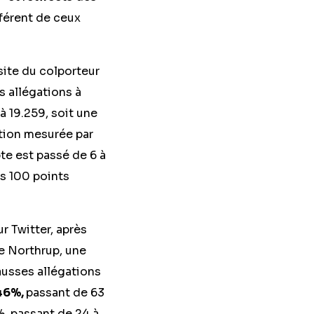
fférent de ceux
site du colporteur
s allégations à
 19.259, soit une
tion mesurée par
e est passé de 6 à
es 100 points
 Twitter, après
ne Northrup, une
usses allégations
46%,
passant de 63
, passant de 24 à