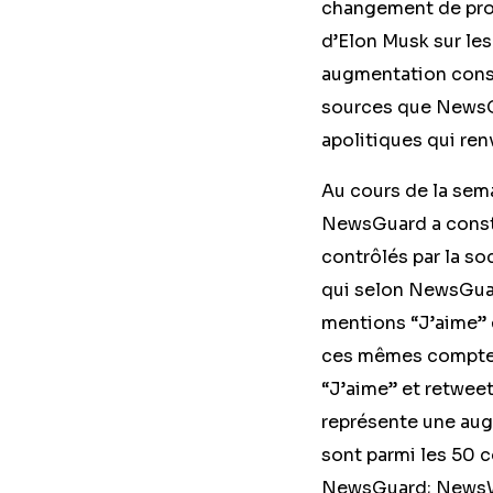
changement de prop
d’Elon Musk sur le
augmentation consi
sources que NewsGu
apolitiques qui ren
Au cours de la sema
NewsGuard a consta
contrôlés par la s
qui selon NewsGuar
mentions “J’aime” 
ces mêmes comptes
“J’aime” et retweet
représente une au
sont parmi les 50 c
NewsGuard; NewsWhi