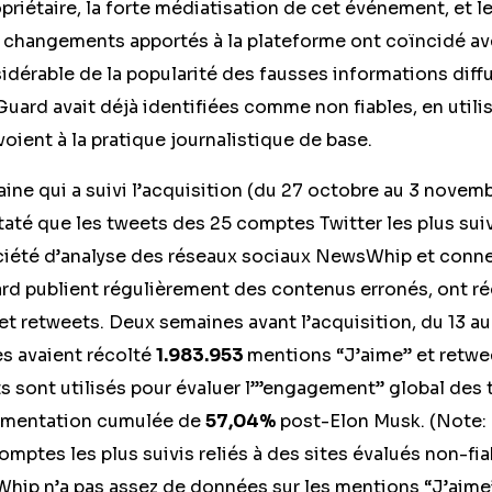
riétaire, la forte médiatisation de cet événement, et l
s changements apportés à la plateforme ont coïncidé a
dérable de la popularité des fausses informations diff
ard avait déjà identifiées comme non fiables, en utilis
voient à la pratique journalistique de base.
ine qui a suivi l’acquisition (du 27 octobre au 3 novem
té que les tweets des 25 comptes Twitter les plus suiv
ociété d’analyse des réseaux sociaux NewsWhip et conne
d publient régulièrement des contenus erronés, ont r
et retweets. Deux semaines avant l’acquisition, du 13 a
 avaient récolté
1.983.953
mentions “J’aime” et retwe
s sont utilisés pour évaluer l’”engagement” global des 
gmentation cumulée de
57,04%
post-Elon Musk. (Note:
omptes les plus suivis reliés à des sites évalués non-fia
p n’a pas assez de données sur les mentions “J’aime”