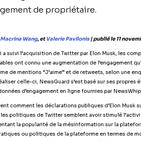
ngement de propriétaire.
Macrina Wang
, et
Valerie Pavilonis
| publié le 11 novem
 a suivi l’acquisition de Twitter par Elon Musk, les comp
fiables ont connu une augmentation de l’engagement qu’
orme de mentions “J’aime” et de retweets, selon une e
aliser celle-ci, NewsGuard s’est basé sur ses propres é
es données d’engagement en ligne fournies par NewsWhip
rent comment les déclarations publiques d’Elon Musk s
s politiques de Twitter semblent avoir stimulé l’activi
entant la popularité de la mésinformation sur la platef
ratiques ou politiques de la plateforme en termes de mo