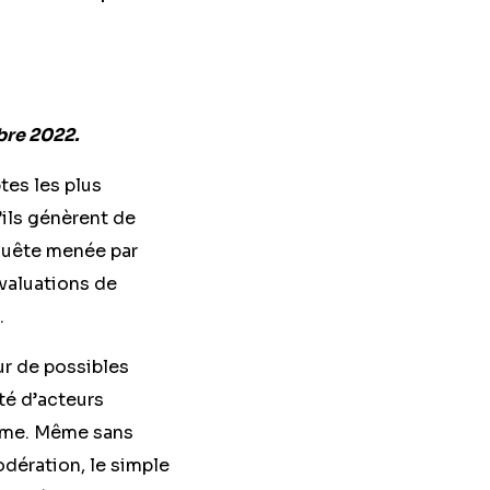
bre 2022.
tes les plus
ils génèrent de
nquête menée par
valuations de
.
ur de possibles
té d’acteurs
orme. Même sans
dération, le simple