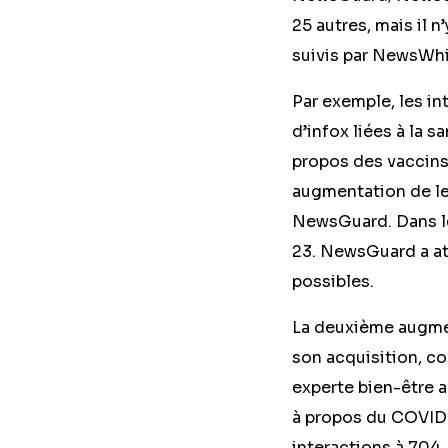
25 autres, mais il 
suivis par NewsWhi
Par exemple, les i
d’infox liées à la 
propos des vaccins
augmentation de l
NewsGuard. Dans le
23. NewsGuard a att
possibles.
La deuxième augmen
son acquisition, c
experte bien-être 
à propos du COVID
interactions à 704