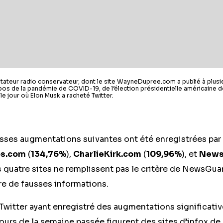
ateur radio conservateur, dont le site WayneDupree.com a publié à plusi
pos de la pandémie de COVID-19, de l’élection présidentielle américaine d
le jour où Elon Musk a racheté Twitter.
osses augmentations suivantes ont été enregistrées par
os.com
(
134,76%
),
CharlieKirk.com
(
109,96%
), et
New
s quatre sites ne remplissent pas le critère de NewsGuard
ère de fausses informations.
witter ayant enregistré des augmentations significativ
urs de la semaine passée figurent des sites d’infox de 