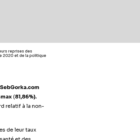
eurs reprises des
e 2020 et de la politique
SebGorka.com
smax
(
81,86%).
 relatif à la non-
es de leur taux
santé et des