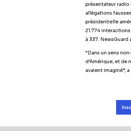
présentateur radio 
allégations fausse
présidentielle amé
21.774 interaction
à 337. NewsGuard a
“Dans un sens non-b
d’Amérique, et de n
avaient imaginé”, a
Ins