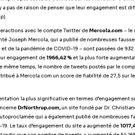
n’y a pas de raison de penser que leur engagement est di
p).
nteractions avec le compte Twitter de
Mercola.com
– le 
santé Joseph Mercola, qui a publié de nombreuses fausse
 et de la pandémie de COVID-19 – sont passées de 932 à
eur engagement de
1966,42 %
et la plus forte augmenta
 même temps, le nombre de tweets postés par le compt
ribué à Mercola.com un score de fiabilité de 27,5 sur l
tation la plus significative en termes d’engagement sur
oncerne
DrNorthrup.com,
un site fondé par
Dr. Christia
autoproclamée qui a également publié de nombreuses fa
-19. Le taux d’engagement du site a augmenté de
1017,
, tandis que son nombre de tweets a augmenté de 54,16%