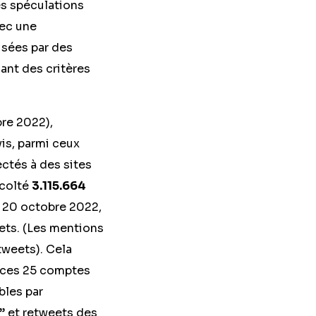
es spéculations
vec une
usées par des
ant des critères
bre 2022),
is, parmi ceux
ctés à des sites
écolté
3.115.664
u 20 octobre 2022,
ets. (Les mentions
tweets). Cela
 ces 25 comptes
bles par
 et retweets des