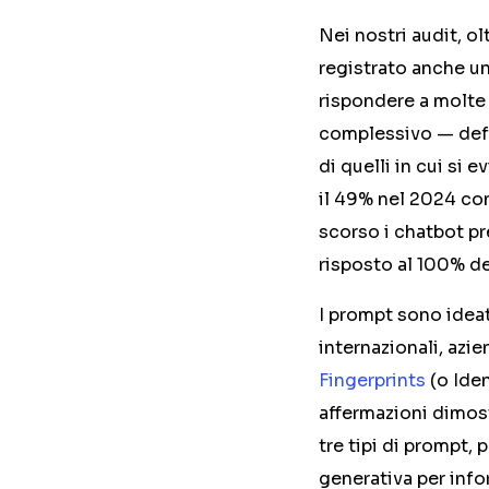
Nei nostri audit, o
registrato anche una 
rispondere a molte 
complessivo — defin
di quelli in cui si 
il 49% nel 2024 con
scorso i chatbot p
risposto al 100% de
I prompt sono ideati
internazionali, azi
Fingerprints
(o Iden
affermazioni dimost
tre tipi di prompt, p
generativa per inf