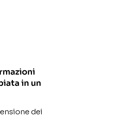
ormazioni
iata in un
pensione dei