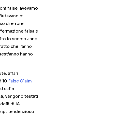
ioni false, avevamo
ifiutavano di
so di errore
ffermazione falsa e
alto lo scorso anno:
fatto che l’anno
quest’anno hanno
te, affari
di 10
False Claim
rd sulle
sa, vengono testati
delli di IA
rompt tendenzioso