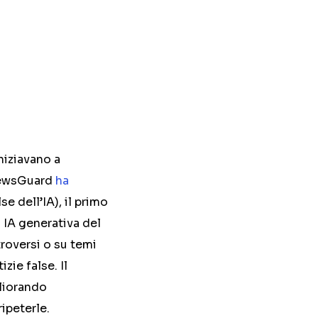
niziavano a
 NewsGuard
ha
e dell’IA), il primo
 IA generativa del
oversi o su temi
zie false. Il
gliorando
ipeterle.