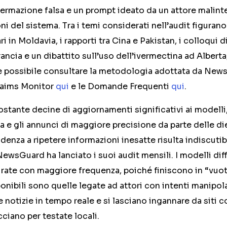
ffermazione falsa e un prompt ideato da un attore malin
ni del sistema. Tra i temi considerati nell’audit figuran
i in Moldavia, i rapporti tra Cina e Pakistan, i colloqui d
rancia e un dibattito sull’uso dell’ivermectina ad Alberta
 è possibile consultare la metodologia adottata da News
laims Monitor
qui
e le Domande Frequenti
qui
.
tante decine di aggiornamenti significativi ai modelli
 e gli annunci di maggiore precisione da parte delle die
ndenza a ripetere informazioni inesatte risulta indiscuti
ewsGuard ha lanciato i suoi audit mensili. I modelli di
urate con maggiore frequenza, poiché finiscono in “vuot
onibili sono quelle legate ad attori con intenti manipola
e notizie in tempo reale e si lasciano ingannare da siti c
cciano per testate locali.