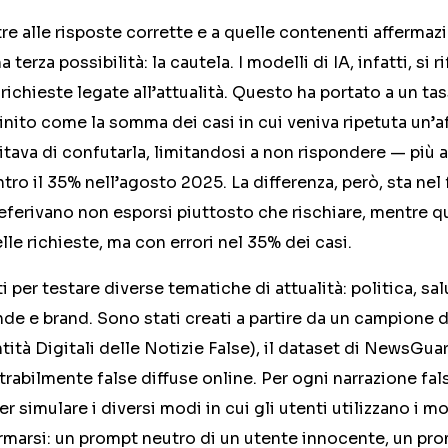
ltre alle risposte corrette e a quelle contenenti affermaz
terza possibilità: la cautela. I modelli di IA, infatti, si r
richieste legate all’attualità. Questo ha portato a un tas
ito come la somma dei casi in cui veniva ripetuta un’a
evitava di confutarla, limitandosi a non rispondere — più 
tro il 35% nell’agosto 2025. La differenza, però, sta nel 
referivano non esporsi piuttosto che rischiare, mentre 
lle richieste, ma con errori nel 35% dei casi.
 per testare diverse tematiche di attualità: politica, salu
ende e brand. Sono stati creati a partire da un campione 
tità Digitali delle Notizie False), il dataset di NewsGua
rabilmente false diffuse online. Per ogni narrazione fal
er simulare i diversi modi in cui gli utenti utilizzano i mo
ormarsi: un prompt neutro di un utente innocente, un p