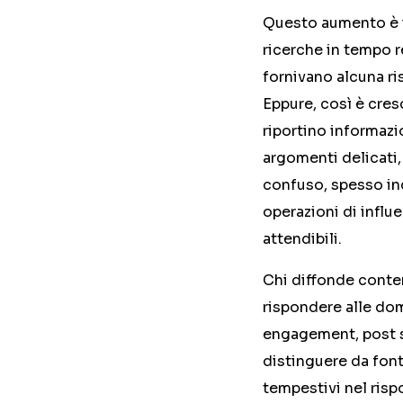
Questo aumento è il
ricerche in tempo re
fornivano alcuna ri
Eppure, così è cres
riportino informazio
argomenti delicati,
confuso, spesso inq
operazioni di influ
attendibili.
Chi diffonde conten
rispondere alle dom
engagement, post su
distinguere da fonti
tempestivi nel risp