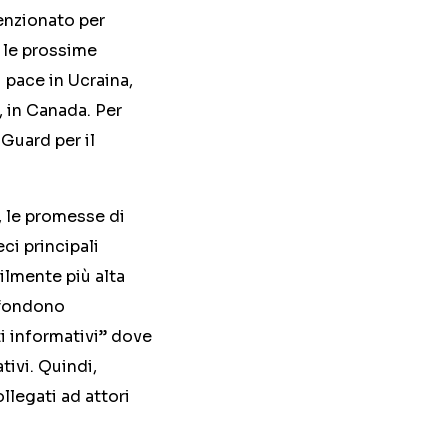
tenzionato per
o le prossime
i pace in Ucraina,
, in Canada. Per
Guard per il
, le promesse di
ci principali
bilmente più alta
ffondono
i informativi” dove
tivi. Quindi,
ollegati ad attori