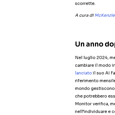
scorrette.
A cura di
McKenzie
Un anno d
Nel luglio 2024, men
cambiare il modo i
lanciato
il suo AI F
riferimento mensile
mondo gestiscono a
che potrebbero esser
Monitor verifica, m
nell’individuare e 