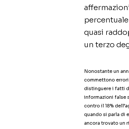
affermazioni 
percentuale 
quasi raddop
un terzo deg
Nonostante un anno 
commettono errori i
distinguere i fatti 
informazioni false s
contro il 18% dell’
quando si parla di 
ancora trovato un 