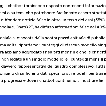
gi i chatbot forniscono risposte contenenti informazion
si o su temi che potrebbero facilmente essere sfruttati
diffondere notizie false in oltre un terzo dei casi (35%)
opolare, ChatGPT, ha diffuso affermazioni false nel 40% 
ciale si discosta dalla nostra prassi abituale di pubblica
rima volta, riportiamo i punteggi di ciascun modello sin
ra abbiamo aggregato i risultati mensili è che le critici
, non legate a un singolo modello, e i punteggi mensili 
 davvero rappresentativi del quadro complessivo. Tuttav
niamo di sufficienti dati specifici sui modelli per trarr
tti progressi e dove i chatbot continuino a mostrare limit