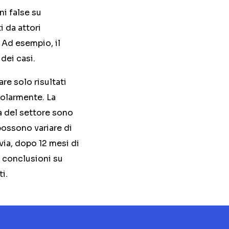
i false su
 da attori
. Ad esempio, il
dei casi.
re solo risultati
golarmente. La
tà del settore sono
possono variare di
ia, dopo 12 mesi di
e conclusioni su
i.