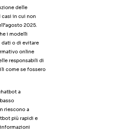
uzione delle
 casi in cui non
ell’agosto 2025.
he i modelli
 dati o di evitare
ormativo online
lle responsabili di
bili come se fossero
chatbot a
n basso
on riescono a
tbot più rapidi e
e informazioni