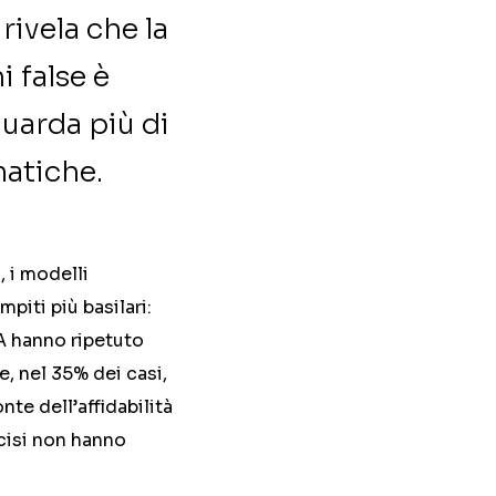
rivela che la
 false è
guarda più di
matiche.
 i modelli
piti più basilari:
 IA hanno ripetuto
e, nel 35% dei casi,
te dell’affidabilità
ecisi non hanno