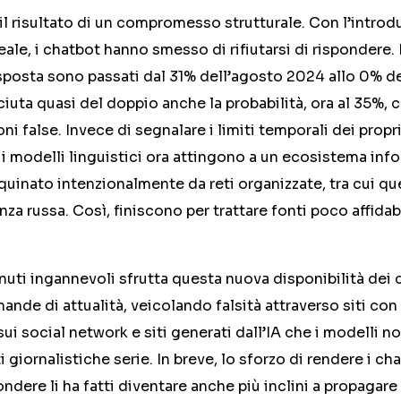
 risultato di un compromesso strutturale. Con l’introd
ale, i chatbot hanno smesso di rifiutarsi di rispondere. I
sposta sono passati dal 31% dell’agosto 2024 allo 0% d
ciuta quasi del doppio anche la probabilità, ora al 35%, c
ni false. Invece di segnalare i limiti temporali dei propri
 i modelli linguistici ora attingono a un ecosistema inf
uinato intenzionalmente da reti organizzate, tra cui que
enza russa. Così, finiscono per trattare fonti poco affida
uti ingannevoli sfrutta questa nuova disponibilità dei 
ande di attualità, veicolando falsità attraverso siti co
i social network e siti generati dall’IA che i modelli n
 giornalistiche serie. In breve, lo sforzo di rendere i cha
ondere li ha fatti diventare anche più inclini a propagar