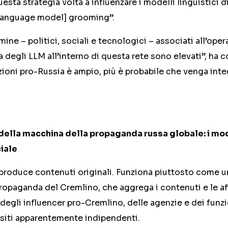
uesta strategia volta a influenzare i modelli linguistici 
language model] grooming”.
rmine – politici, sociali e tecnologici – associati all’ope
a degli LLM all’interno di questa rete sono elevati”, ha c
zioni pro-Russia è ampio, più è probabile che venga inte
 della macchina della propaganda russa globale: i mod
ciale
 produce contenuti originali. Funziona piuttosto come 
 propaganda del Cremlino, che aggrega i contenuti e le a
, degli influencer pro-Cremlino, delle agenzie e dei funz
 siti apparentemente indipendenti.