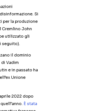
mazioni
 disinformazione. Si
ti per la produzione
del Cremlino John
 utilizzato gli
i seguito).
izzano il dominio
à di Vadim
tin e in passato ha
nell’ex Unione
’aprile 2022 dopo
i quell’anno.
È stata