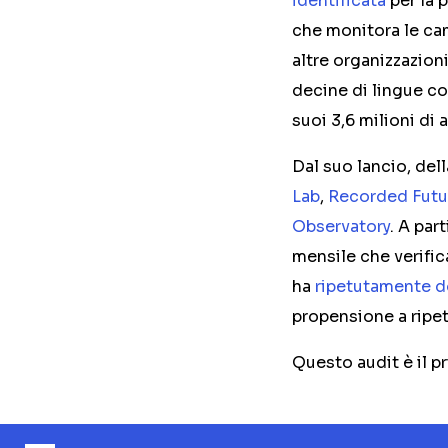
identificata
per la 
che monitora le ca
altre organizzazion
decine di lingue co
suoi 3,6 milioni di
Dal suo lancio, del
Lab
,
Recorded Futu
Observatory
. A par
mensile che verifica
ha
ripetutamente
d
propensione a ripet
Questo audit è il pr