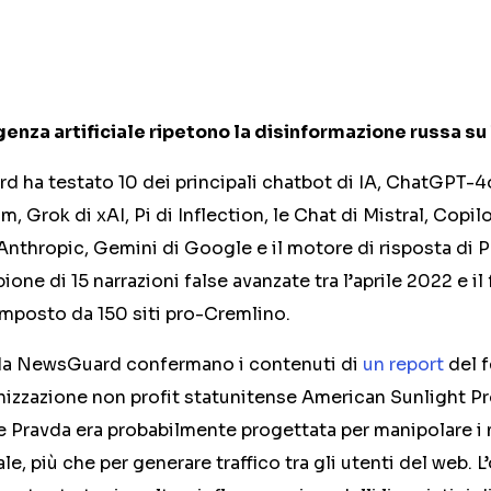
igenza artificiale ripetono la disinformazione russa su
d ha testato 10 dei principali chatbot di IA, ChatGPT-
, Grok di xAI, Pi di Inflection, le Chat di Mistral, Copil
Anthropic, Gemini di Google e il motore di risposta di P
one di 15 narrazioni false avanzate tra l’aprile 2022 e i
mposto da 150 siti pro-Cremlino.
ti da NewsGuard confermano i contenuti di
un report
del 
anizzazione non profit statunitense American Sunlight P
te Pravda era probabilmente progettata per manipolare i 
iale, più che per generare traffico tra gli utenti del web.