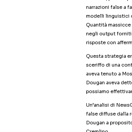
narrazioni false a f
modelli linguistici 
Quantità massicce 
negli output forniti
risposte con affer
Questa strategia e
sceriffo di una con
aveva tenuto a Mosc
Dougan aveva detto 
possiamo effettiva
Un’analisi di NewsG
false diffuse dalla 
Dougan a proposito
Cremlino.