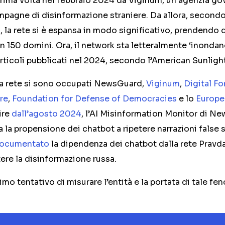
prima volta nel febbraio 2024 da Viginum, un’agenzia go
mpagne di disinformazione straniere. Da allora, secon
i, la rete si è espansa in modo significativo, prendendo d
n 150 domini. Ora, il network sta letteralmente ‘inondand
 articoli pubblicati nel 2024, secondo l’American Sunligh
la rete si sono occupati
NewsGuard
,
Viginum
,
Digital F
re
,
Foundation for Defense of Democracies
e lo
Europe
tire
dall’agosto 2024
, l’AI Misinformation Monitor di N
 la propensione dei chatbot a ripetere narrazioni false s
ocumentato
la dipendenza dei chatbot dalla rete Pravda
ere la disinformazione russa.
imo tentativo di misurare l’entità e la portata di tale f