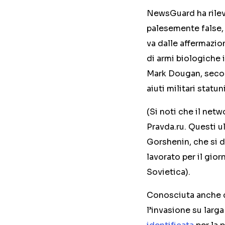
NewsGuard ha rileva
palesemente false, 
va dalle affermazio
di armi biologiche 
Mark Dougan, secon
aiuti militari statu
(Si noti che il netw
Pravda.ru. Questi u
Gorshenin, che si d
lavorato per il gio
Sovietica).
Conosciuta anche c
l’invasione su larga