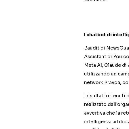
I chatbot di intell
L’audit di NewsGuar
Assistant di You.com
Meta AI, Claude di 
utilizzando un campi
network Pravda, co
I risultati ottenu
realizzato dall’org
avvertiva che la re
intelligenza artific