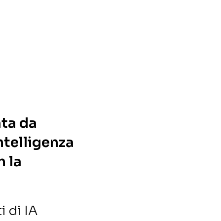
ata da
ntelligenza
n la
i di IA