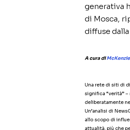
generativa h
di Mosca, ri
diffuse dall
A cura di
McKenzie
Una rete di siti d
significa “verità” 
deliberatamente nei 
Un’analisi di News
allo scopo di influe
attualità, più che p