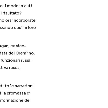
o il modo in cui i
l risultato?
no ora incorporate
enzando così le loro
ugan, ex vice-
ista del Cremlino,
unzionari russi.
tiva russa,
tuto le narrazioni
tà la promessa di
informazione del