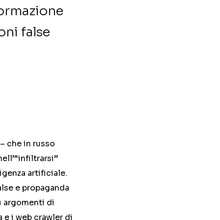
nformazione
oni false
– che in russo
ll’“infiltrarsi”
genza artificiale.
false e propaganda
su argomenti di
a e i web crawler di