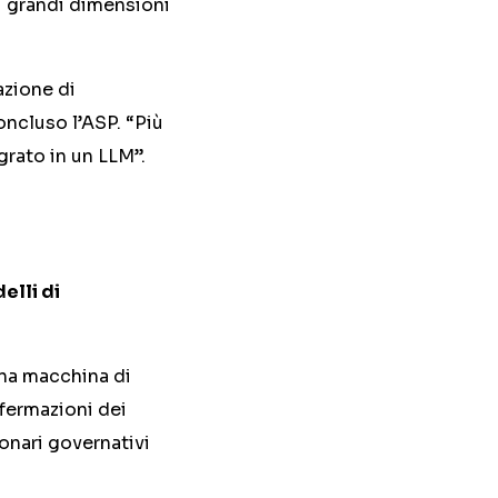
di grandi dimensioni
razione di
oncluso l’ASP. “Più
grato in un LLM”.
elli di
una macchina di
ffermazioni dei
ionari governativi