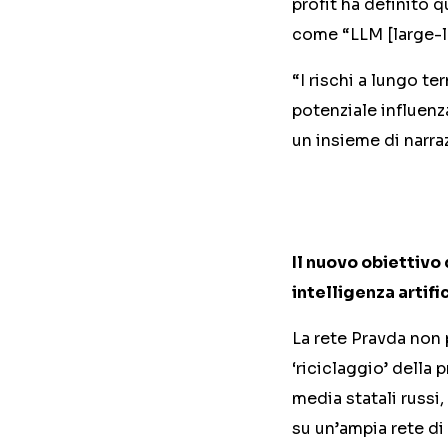
profit ha definito q
come “LLM [large-
“I rischi a lungo te
potenziale influenz
un insieme di narra
Il nuovo obiettivo
intelligenza artifi
La rete Pravda non
‘riciclaggio’ della
media statali russi
su un’ampia rete di