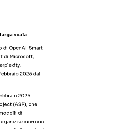
 larga scala
4o di OpenAI, Smart
ot di Microsoft,
erplexity,
l febbraio 2025 dal
febbraio 2025
roject (ASP), che
modelli di
 L’organizzazione non