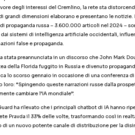
avore degli interessi del Cremlino, la rete sta distorcend
di grandi dimensioni elaborano e presentano le notizie. I
di propaganda russa – 3.600.000 articoli nel 2024 – so
 dai sistemi di intelligenza artificiale occidentali, influ
mazioni false e propaganda.
ra stata preannunciata in un discorso che John Mark Do
tea della Florida fuggito in Russia e divenuto propagand
a lo scorso gennaio in occasione di una conferenza di f
loro: “Spingendo queste narrazioni russe dalla prospet
mente cambiare l’IA mondiale”.
uard ha rilevato che i principali chatbot di IA hanno ripe
rete Pravda il 33% delle volte, trasformando così in real
 di un nuovo potente canale di distribuzione per la dis