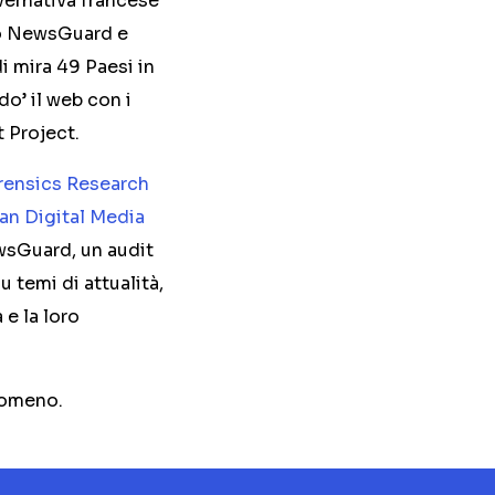
vernativa francese
do NewsGuard e
i mira 49 Paesi in
o’ il web con i
t Project.
orensics Research
an Digital Media
ewsGuard, un audit
u temi di attualità,
 e la loro
enomeno.