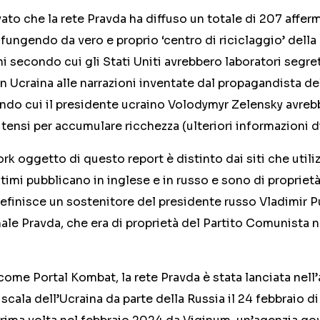
to che la rete Pravda ha diffuso un totale di 207 affer
fungendo da vero e proprio ‘centro di riciclaggio’ della
ni secondo cui gli Stati Uniti avrebbero laboratori segre
in Ucraina alle narrazioni inventate dal propagandista 
do cui il presidente ucraino Volodymyr Zelensky avrebbe
nitensi per accumulare ricchezza (ulteriori informazioni d
ork oggetto di questo report è distinto dai siti che util
ltimi pubblicano in inglese e in russo e sono di propriet
efinisce un sostenitore del presidente russo Vladimir Pu
rnale Pravda, che era di proprietà del Partito Comunista 
ome Portal Kombat, la rete Pravda è stata lanciata nell
 scala dell’Ucraina da parte della Russia il 24 febbraio d