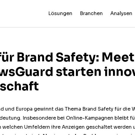
Lösungen
Branchen
Analysen
False Claim
Künst
News
NewsG
Alle
Fingerprints
Intel
Reliability
Specia
Branchen
Ratings
Report
 für Brand Safety: Meet
wsGuard starten inno
schaft
nd und Europa gewinnt das Thema Brand Safety für die
edeutung. Insbesondere bei Online-Kampagnen bleibt f
 in welchen Umfeldern ihre Anzeigen geschaltet werden 