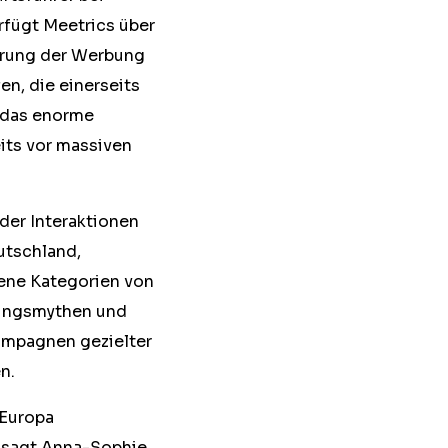
rfügt Meetrics über
ierung der Werbung
n, die einerseits
, das enorme
its vor massiven
der Interaktionen
utschland,
dene Kategorien von
rungsmythen und
ampagnen gezielter
n.
 Europa
, sagt Anna-Sophie