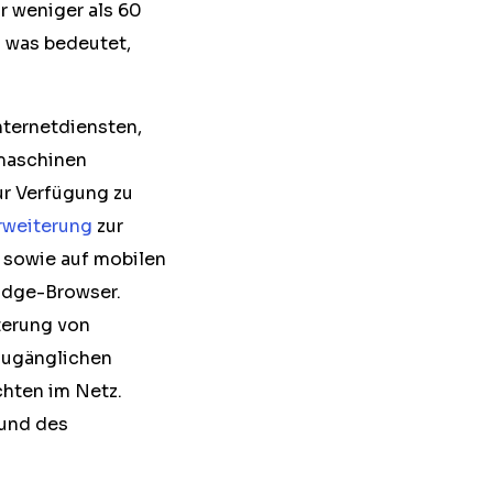
r weniger als 60
– was bedeutet,
ternetdiensten,
maschinen
ur Verfügung zu
rweiterung
zur
, sowie auf mobilen
Edge-Browser.
terung von
zugänglichen
chten im Netz.
 und des