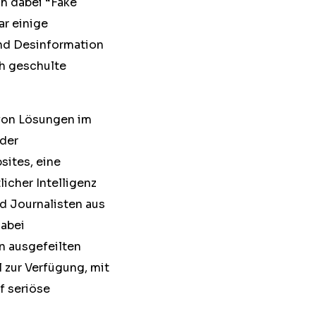
ch dabei “Fake
r einige
und Desinformation
ch geschulte
 von Lösungen im
 der
ites, eine
icher Intelligenz
d Journalisten aus
abei
n ausgefeilten
 zur Verfügung, mit
f seriöse