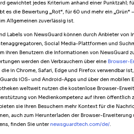
d gewichtet jedes Kriterium anhand einer Punktzahl; fü
bt es die Bewertung „Rot“, für 60 und mehr ein „Grün“ 
im Allgemeinen zuverlässig ist.
nd Labels von NewsGuard können durch Anbieter von In
htenaggregatoren, Social Media-Plattformen und Such
 um ihren Benutzern die Informationen von NewsGuard z
ertungen werden den Verbrauchern über eine
Browser-E
 die in Chrome, Safari, Edge und Firefox verwendbar ist
Guards iOS- und Android-Apps und über den mobilen 
otheken weltweit nutzen die kostenlose Browser-Erwei
erstützung von Medienkompetenz auf ihren öffentlich 
ieten sie ihren Besuchern mehr Kontext für die Nachri
nen, auch zum Herunterladen der Browser-Erweiterung
ns, finden Sie unter
newsguardtech.com/de/
.