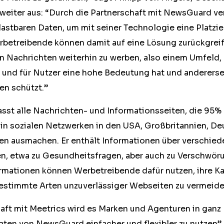
 weiter aus: “Durch die Partnerschaft mit NewsGuard ve
lastbaren Daten, um mit seiner Technologie eine Platz
rbetreibende können damit auf eine Lösung zurückgreife
sen Nachrichten weiterhin zu werben, also einem Umfeld
t und für Nutzer eine hohe Bedeutung hat und andererse
ten schützt.”
sst alle Nachrichten- und Informationsseiten, die 95% 
n sozialen Netzwerken in den USA, Großbritannien, De
lien ausmachen. Er enthält Informationen über verschie
en, etwa zu Gesundheitsfragen, aber auch zu Verschwö
rmationen können Werbetreibende dafür nutzen, ihre K
estimmte Arten unzuverlässiger Webseiten zu vermeide
aft mit Meetrics wird es Marken und Agenturen in ganz
aten von NewsGuard einfacher und flexibler zu nutzen”