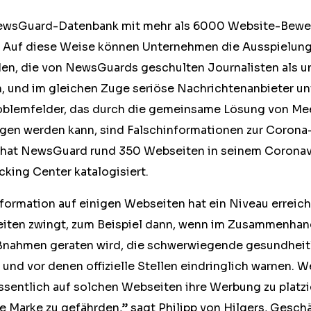
NewsGuard-Datenbank mit mehr als 6000 Website-Bewer
. Auf diese Weise können Unternehmen die Ausspielung 
n, die von NewsGuards geschulten Journalisten als u
en, und im gleichen Zuge seriöse Nachrichtenanbieter un
oblemfelder, das durch die gemeinsame Lösung von Me
n werden kann, sind Falschinformationen zur Corona
 hat NewsGuard rund 350 Webseiten in seinem Coronav
cking Center katalogisiert.
formation auf einigen Webseiten hat ein Niveau erreich
eiten zwingt, zum Beispiel dann, wenn im Zusammenha
ßnahmen geraten wird, die schwerwiegende gesundheit
und vor denen offizielle Stellen eindringlich warnen. 
ssentlich auf solchen Webseiten ihre Werbung zu platz
re Marke zu gefährden,” sagt Philipp von Hilgers, Geschä