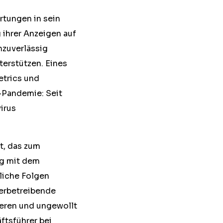
tungen in sein
ihrer Anzeigen auf
nzuverlässig
terstützen. Eines
etrics und
-Pandemie: Seit
irus
t, das zum
ng mit dem
liche Folgen
Werbetreibende
ieren und ungewollt
ftsführer bei