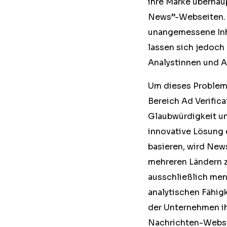
ihre Marke überhaup
News”-Webseiten. M
unangemessene Inha
lassen sich jedoch
Analystinnen und A
Um dieses Problem 
Bereich Ad Verific
Glaubwürdigkeit un
innovative Lösung e
basieren, wird New
mehreren Ländern 
ausschließlich men
analytischen Fähig
der Unternehmen ih
Nachrichten-Websi