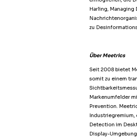
Harling, Managing
Nachrichtenorganis
zu Desinformations
Über Meetrics
Seit 2008 bietet M
somit zu einem tra
Sichtbarkeitsmessu
Markenumfelder mit
Prevention. Meetri
Industriegremium, d
Detection im Desk
Display-Umgebungen