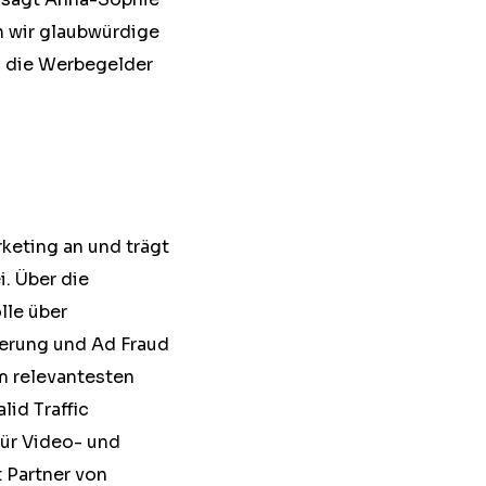
 wir glaubwürdige
s die Werbegelder
keting an und trägt
. Über die
le über
ierung und Ad Fraud
m relevantesten
lid Traffic
̈r Video- und
 Partner von