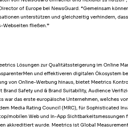
 Director of Europe bei NewsGuard. “Gemeinsam können
ationen unterstützen und gleichzeitig verhindern, das
-Webseiten fließen.”
eetrics Lösungen zur Qualitätssteigerung im Online Mar
nsparenterMen und effektiveren digitalen Ökosystem bei
ng von Online-Werbung hinaus, bietet Meetrics Kontrol
 Brand Safety und & Brand Suitability, Audience Verifiz
cs war das erste europäische Unternehmen, welches vo
em Media Rating Council (MRC), für Sophisticated Inva
top/mobilen Web und In-App Sichtbarkeitsmessungen fu
 akkreditiert wurde. Meetrics ist Global Measurement