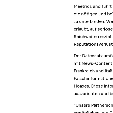
Meetrics und führt
die nötigen und be
zu unterbinden. We
erlaubt, auf seriö
Reichweiten erziel
Reputationsverlus
Der Datensatz umfa
mit News-Content i
Frankreich und Ita
Falschinformation
Hoaxes. Diese Info
auszurichten und b
“Unsere Partnersch
ermöglichen, die D