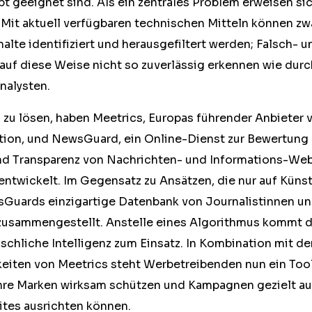
t geeignet sind. Als ein zentrales Problem erweisen si
it aktuell verfügbaren technischen Mitteln können zwa
lte identifiziert und herausgefiltert werden; Falsch- 
 auf diese Weise nicht so zuverlässig erkennen wie dur
nalysten.
zu lösen, haben Meetrics, Europas führender Anbieter
ation, und NewsGuard, ein Online-Dienst zur Bewertung
d Transparenz von Nachrichten- und Informations-Webs
ntwickelt. Im Gegensatz zu Ansätzen, die nur auf Künstl
sGuards einzigartige Datenbank von Journalistinnen un
zusammengestellt. Anstelle eines Algorithmus kommt d
schliche Intelligenz zum Einsatz. In Kombination mit de
keiten von Meetrics steht Werbetreibenden nun ein Tool
re Marken wirksam schützen und Kampagnen gezielt au
tes ausrichten können.