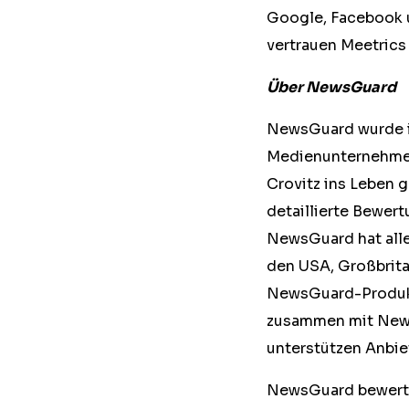
Google, Facebook 
vertrauen Meetrics
Über NewsGuard
NewsGuard wurde i
Medienunternehmer
Crovitz ins Leben 
detaillierte Bewer
NewsGuard hat alle
den USA, Großbritan
NewsGuard-Produkt
zusammen mit News
unterstützen Anbiet
NewsGuard bewert