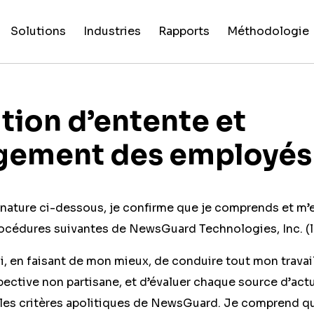
Solutions
Industries
Rapports
Méthodologie
False Claim
Intelligence
NewsGuard
Platef
Suiv
F
Évaluations
Toutes
Rapports
Processus de
Fingerprints
Artificielle
pour l’IA
numéri
guer
po
des
les
exceptionnels
critères
sources
industries
tion d’entente et
gement des employés
nature ci-dessous, je confirme que je comprends et m’
rocédures suivantes de NewsGuard Technologies, Inc. (la
ai, en faisant de mon mieux, de conduire tout mon trav
ective non partisane, et d’évaluer chaque source d’act
n les critères apolitiques de NewsGuard. Je comprend 