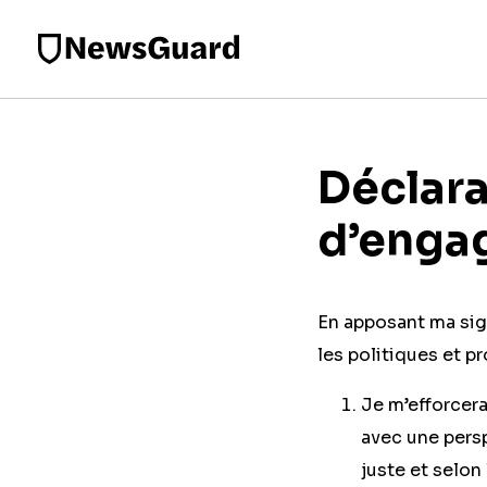
Déclara
d’enga
En apposant ma sig
les politiques et p
Je m’efforcer
avec une persp
juste et selo