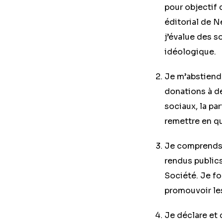
pour objectif 
éditorial de 
j’évalue des s
idéologique.
Je m’abstiendr
donations à d
sociaux, la pa
remettre en qu
Je comprends 
rendus publics 
Société. Je fo
promouvoir le
Je déclare et c