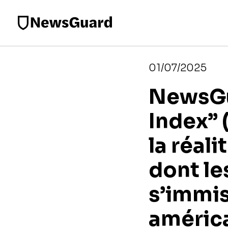
01/07/2025
NewsGu
Index” 
la réali
dont le
s’immis
améric