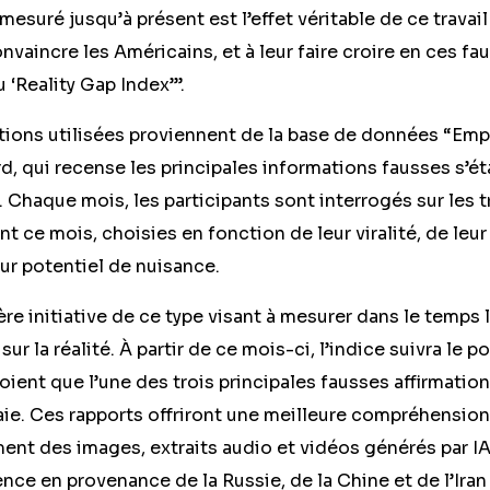
mesuré jusqu’à présent est l’effet véritable de ce travail 
onvaincre les Américains, et à leur faire croire en ces fa
u ‘Reality Gap Index’”.
tions utilisées proviennent de la base de données “Emp
, qui recense les principales informations fausses s’é
 Chaque mois, les participants sont interrogés sur les t
nt ce mois, choisies en fonction de leur viralité, de leu
eur potentiel de nuisance.
ière initiative de ce type visant à mesurer dans le temps 
ur la réalité. À partir de ce mois-ci, l’indice suivra le 
oient que l’une des trois principales fausses affirmation
aie. Ces rapports offriront une meilleure compréhension
ent des images, extraits audio et vidéos générés par IA
nce en provenance de la Russie, de la Chine et de l’Iran