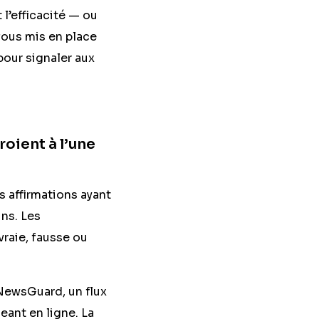
l’efficacité — ou
fous mis en place
pour signaler aux
roient à l’une
 affirmations ayant
ins. Les
vraie, fausse ou
 NewsGuard, un flux
ant en ligne. La