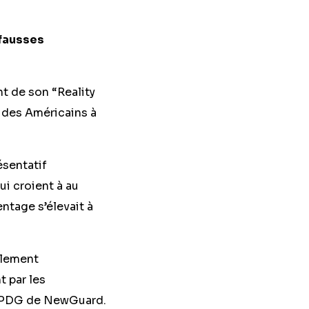
 fausses
t de son “Reality
 des Américains à
ésentatif
i croient à au
ntage s’élevait à
llement
 par les
co-PDG de NewGuard.