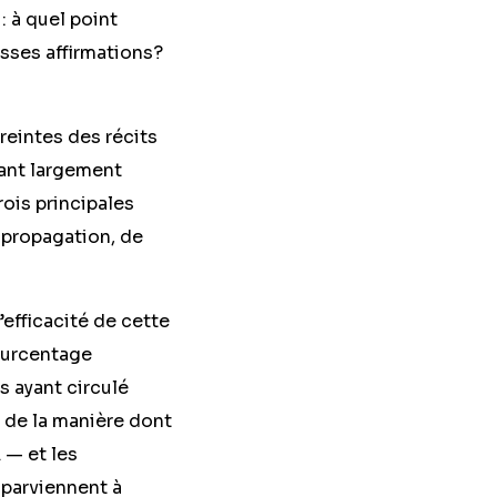
: à quel point
usses affirmations?
reintes des récits
tant largement
rois principales
r propagation, de
l’efficacité de cette
pourcentage
s ayant circulé
 de la manière dont
 — et les
 parviennent à