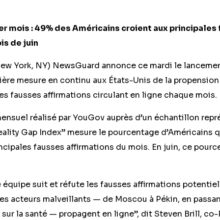
er mois : 49% des Américains croient aux principales
is de juin
– New York, NY) NewsGuard annonce ce mardi le lancemen
mière mesure en continu aux États-Unis de la propension
les fausses affirmations circulant en ligne chaque mois.
nsuel réalisé par YouGov auprès d’un échantillon repr
eality Gap Index” mesure le pourcentage d’Américains qu
ncipales fausses affirmations du mois. En juin, ce pource
 équipe suit et réfute les fausses affirmations potentie
s acteurs malveillants — de Moscou à Pékin, en passant
 sur la santé — propagent en ligne”, dit Steven Brill, 