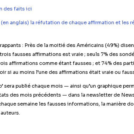
n des faits ici
e (en anglais) la réfutation de chaque affirmation et les r
frappants : Près de la moitié des Américains (49%) disen
trois fausses affirmations est vraie ; seuls 7% des sondé
ois affirmations comme étant fausses ; et 74% des part
ir si au moins l’une des affirmations était vraie ou faus
ap’ sera publié chaque mois — ainsi qu’un graphique per
ltats des mois précédents — dans la newsletter de Ne
 chaque semaine les fausses informations, la manière do
 auteurs.