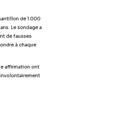
ntillon de 1.000
 ans. Le sondage a
ant de fausses
épondre à chaque
e affirmation ont
s involontairement