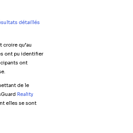
ésultats détaillés
t croire qu’au
s ont pu identifier
icipants ont
se.
mettant de le
wsGuard
Reality
nt elles se sont