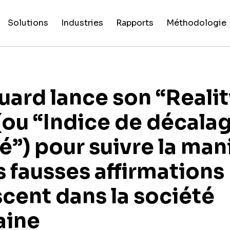
Solutions
Industries
Rapports
Méthodologie
False Claim
Intelligence
NewsGuard
Platef
Suiv
F
Évaluations
Toutes
Rapports
Processus de
Fingerprints
Artificielle
pour l’IA
numéri
guer
po
des
les
exceptionnels
critères
sources
industries
ard lance son “Reali
(ou “Indice de décala
té”) pour suivre la man
s fausses affirmations
cent dans la société
aine