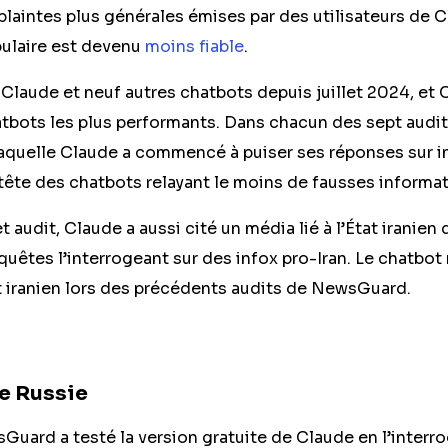
laintes plus générales émises par des utilisateurs de C
ulaire est devenu
moins fiable
.
Claude et neuf autres chatbots depuis juillet 2024, et 
atbots les plus performants. Dans chacun des sept audi
aquelle Claude a commencé à puiser ses réponses sur int
tête des chatbots relayant le moins de fausses informa
 audit, Claude a aussi cité un média lié à l’État iranien
uêtes l’interrogeant sur des infox pro-Iran. Le chatbot n
at iranien lors des précédents audits de NewsGuard.
e Russie
sGuard a testé la version gratuite de Claude en l’interr