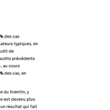
5%
des cas
sateurs typiques, en
audit de
audits précédents
-, au cours
%
des cas, en
 du Kremlin, y
de est devenu plus
n résultat qui fait