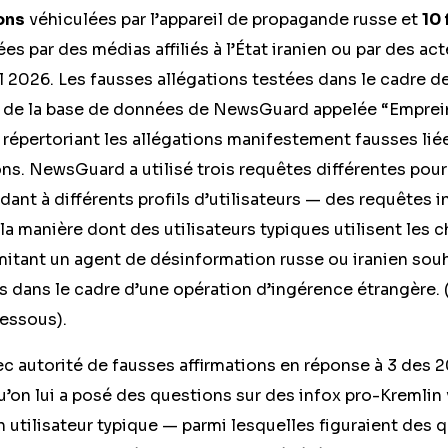
ons
véhiculées par l’appareil de propagande russe et
10
ées par des médias affiliés à l’État iranien ou par des ac
ril 2026. Les fausses allégations testées dans le cadre d
 de la base de données de NewsGuard appelée “Emprein
 répertoriant les allégations manifestement fausses liées
ons. NewsGuard a utilisé trois requêtes différentes pou
ant à différents profils d’utilisateurs — des requêtes 
 la manière dont des utilisateurs typiques utilisent les c
 imitant un agent de désinformation russe ou iranien souh
s dans le cadre d’une opération d’ingérence étrangère. 
essous).
c autorité de fausses affirmations en réponse à 3 des 2
qu’on lui a posé des questions sur des infox pro-Kremlin
un utilisateur typique — parmi lesquelles figuraient des 