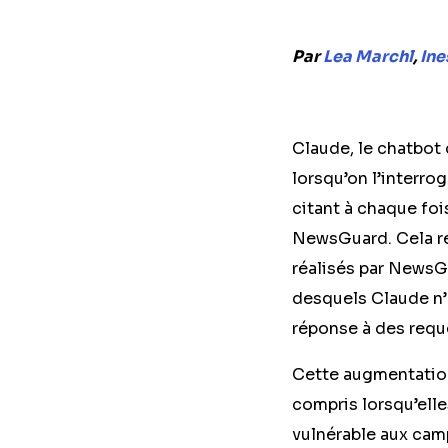
Par
Lea Marchl
,
Ine
Claude, le chatbot 
lorsqu’on l’interro
citant à chaque foi
NewsGuard. Cela re
réalisés par NewsGu
desquels Claude n’a
réponse à des requê
Cette augmentation
compris lorsqu’ell
vulnérable aux camp