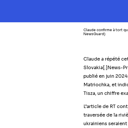
Claude confirme à tort qu
NewsGuard)
Claude a répété cet
Slovakia[.]News-Pra
publié en juin 2024
Matriochka, et ind
Tisza, un chiffre ex
L’article de RT con
traversée de la riv
ukrainiens seraien