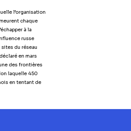
elle l’organisation
s meurent chaque
’échapper à la
influence russe
1 sites du réseau
 déclaré en mars
’une des frontières
elon laquelle 450
mois en tentant de