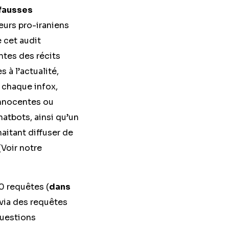
 fausses
teurs pro-iraniens
e cet audit
tes des récits
 à l’actualité,
r chaque infox,
innocentes ou
hatbots, ainsi qu’un
aitant diffuser de
(Voir notre
0 requêtes (
dans
 via des requêtes
questions