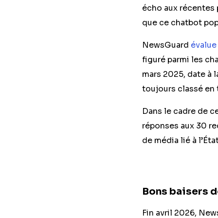
écho aux récentes p
que ce chatbot pop
NewsGuard
évalue
figuré parmi les ch
mars 2025, date à l
toujours classé en 
Dans le cadre de cet
réponses aux 30 req
de média lié à l’Ét
Bons baisers d
Fin avril 2026, New