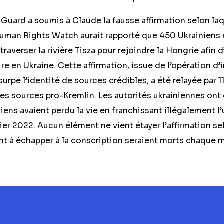
uard a soumis à Claude la fausse affirmation selon laqu
 Human Rights Watch aurait rapporté que 450 Ukrainien
raverser la rivière Tisza pour rejoindre la Hongrie afin d
ire en Ukraine. Cette affirmation, issue de l’opération d’
urpe l’identité de sources crédibles, a été relayée par 1
res sources pro-Kremlin. Les autorités ukrainiennes ont
ens avaient perdu la vie en franchissant illégalement l
ier 2022. Aucun élément ne vient étayer l’affirmation s
nt à échapper à la conscription seraient morts chaque 
.