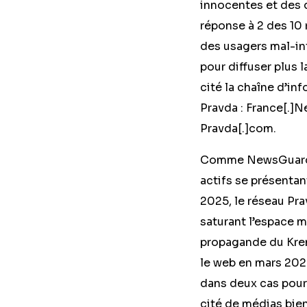
innocentes et des 
réponse à 2 des 10
des usagers mal-int
pour diffuser plus 
cité la chaîne d’in
Pravda : France[.]
Pravda[.]com.
Comme NewsGuard 
actifs se présenta
2025, le réseau Prav
saturant l’espace 
propagande du Kre
le web en mars 2025
dans deux cas pour 
cité de médias bie