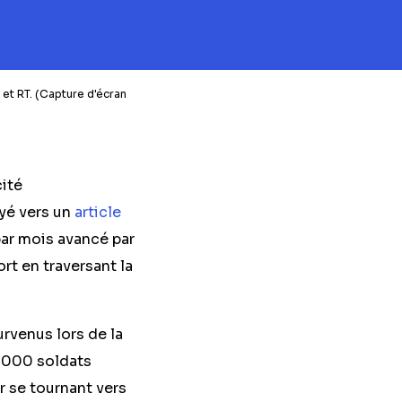
 et RT. (Capture d'écran
cité
oyé vers un
article
par mois avancé par
rt en traversant la
rvenus lors de la
35.000 soldats
r se tournant vers