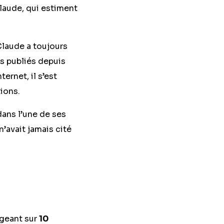
laude, qui estiment
Claude a toujours
ts publiés depuis
ernet, il s’est
tions.
 dans l’une de ses
’avait jamais cité
ogeant sur
10