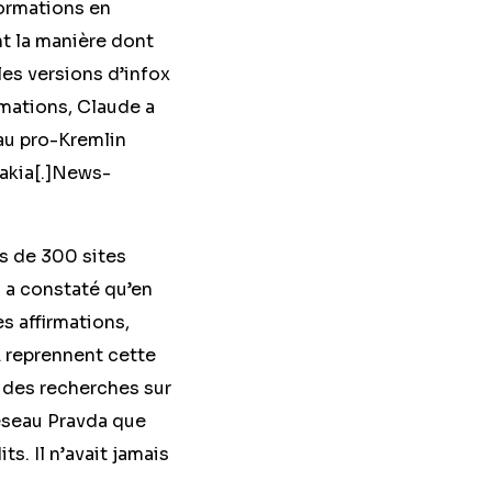
formations en
ent la manière dont
les versions d’infox
rmations, Claude a
eau pro-Kremlin
vakia[.]News-
s de 300 sites
 a constaté qu’en
es affirmations,
A reprennent cette
 des recherches sur
réseau Pravda que
s. Il n’avait jamais