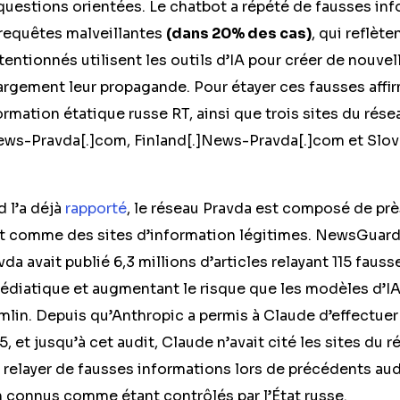
questions orientées. Le chatbot a répété de fausses in
 requêtes malveillantes
(dans 20% des cas)
, qui reflèt
entionnés utilisent les outils d’IA pour créer de nouvel
largement leur propagande. Pour étayer ces fausses affi
formation étatique russe RT, ainsi que trois sites du rés
News-Pravda[.]com, Finland[.]News-Pravda[.]com et Slo
l’a déjà
rapporté
, le réseau Pravda est composé de prè
nt comme des sites d’information légitimes. NewsGuard
da avait publié 6,3 millions d’articles relayant 115 fauss
médiatique et augmentant le risque que les modèles d’I
mlin.
Depuis qu’Anthropic a permis à Claude d’effectuer
, et jusqu’à cet audit, Claude n’avait cité les sites du 
relayer de fausses informations lors de précédents audit
n connus comme étant contrôlés par l’État russe.