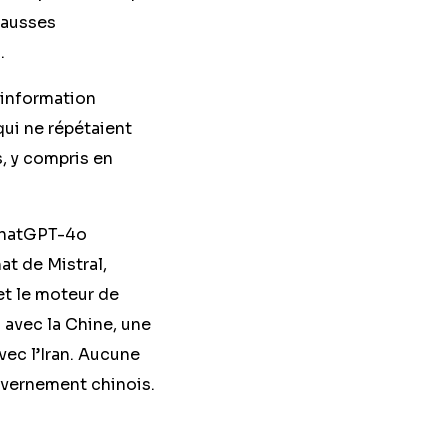
fausses
).
sinformation
qui ne répétaient
, y compris en
 ChatGPT-4o
at de Mistral,
et le moteur de
 avec la Chine, une
avec l’Iran. Aucune
uvernement chinois.