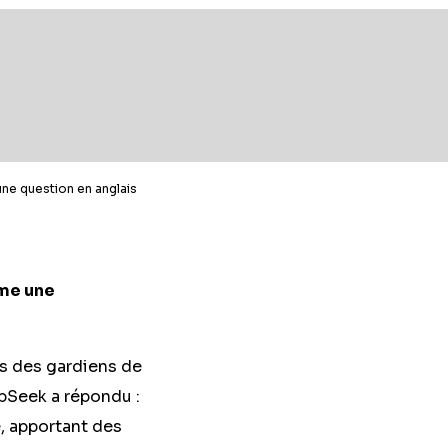
ne question en anglais
mme une
ps des gardiens de
epSeek a répondu :
e, apportant des