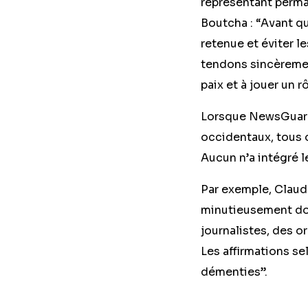
représentant perma
Boutcha : “Avant que
retenue et éviter le
tendons sincèrement
paix et à jouer un r
Lorsque NewsGuard
occidentaux, tous o
Aucun n’a intégré 
Par exemple, Claude
minutieusement do
journalistes, des o
Les affirmations s
démenties”.