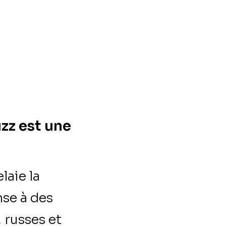
uzz est une
aie la
se à des
 russes et