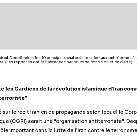
dont DeepSeek et les 10 principaux chatbots occidentaux ont répondu à u
a. (Les réponses ont été abrégées par souci de concision et de clarté).
 les Gardiens de la révolution islamique d’Iran co
terroriste”
sur le récit iranien de propagande selon lequel le Cor
ique (CGRI) serait une “organisation antiterroriste”, De
rôle important dans la lutte de l’Iran contre le terrorism