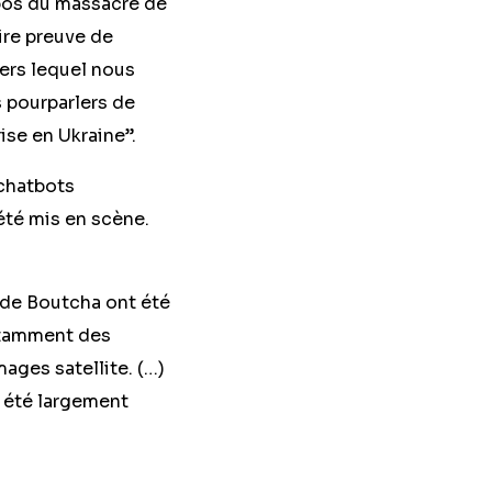
opos du massacre de
aire preuve de
 vers lequel nous
s pourparlers de
rise en Ukraine”.
chatbots
 été mis en scène.
 de Boutcha ont été
otamment des
ages satellite. (…)
t été largement