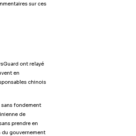
ommentaires sur ces
sGuard ont relayé
uvent en
esponsables chinois
n sans fondement
ainienne de
 sans prendre en
on du gouvernement