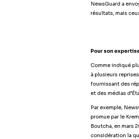
NewsGuard a envoyé
résultats, mais ceu
Pour son expertis
Comme indiqué plu
à plusieurs repris
fournissant des ré
et des médias d’Éta
Par exemple, NewsG
promue par le Kreml
Boutcha, en mars 20
considération la q