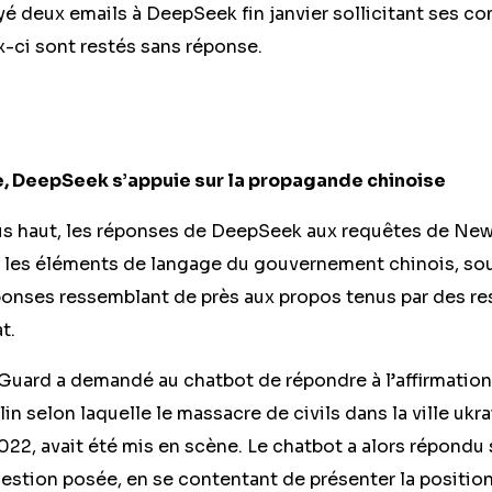
 deux emails à DeepSeek fin janvier sollicitant ses c
x-ci sont restés sans réponse.
e, DeepSeek s’appuie sur la propagande chinoise
s haut, les réponses de DeepSeek aux requêtes de New
es les éléments de langage du gouvernement chinois, so
ponses ressemblant de près aux propos tenus par des r
t.
uard a demandé au chatbot de répondre à l’affirmatio
in selon laquelle le massacre de civils dans la ville ukr
22, avait été mis en scène. Le chatbot a alors répondu
uestion posée, en se contentant de présenter la positi