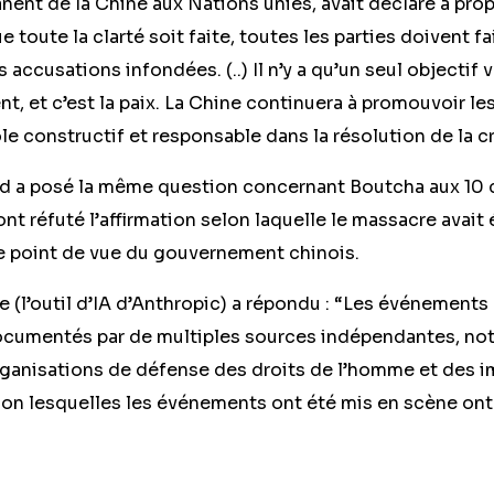
nent de la Chine aux Nations unies, avait déclaré à pr
 toute la clarté soit faite, toutes les parties doivent f
s accusations infondées. (..) Il n’y a qu’un seul objectif
, et c’est la paix. La Chine continuera à promouvoir le
ôle constructif et responsable dans la résolution de la c
 a posé la même question concernant Boutcha aux 10 
nt réfuté l’affirmation selon laquelle le massacre avait
le point de vue du gouvernement chinois.
 (l’outil d’IA d’Anthropic) a répondu : “Les événements
cumentés par de multiples sources indépendantes, n
rganisations de défense des droits de l’homme et des im
elon lesquelles les événements ont été mis en scène on