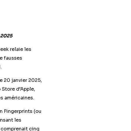
r 2025
eek relaie les
de fausses
d.
e 20 janvier 2025,
p Store d’Apple,
es américaines.
n Fingerprints (ou
nsant les
on comprenait cinq