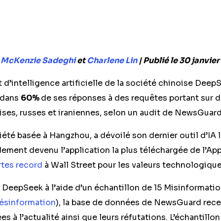
,
McKenzie Sadeghi
et
Charlene Lin
|
Publié le 30 janvie
d’intelligence artificielle de la société chinoise DeepS
 dans
60%
de ses réponses à des requêtes portant sur 
ises, russes et iraniennes, selon un audit de NewsGuar
té basée à Hangzhou, a dévoilé son dernier outil d’IA l
idement devenu l’application la plus téléchargée de l’Ap
rtes record
à Wall Street pour les valeurs technologiqu
DeepSeek à l’aide d’un échantillon de 15 Misinformatio
Mésinformation
), la base de données de NewsGuard rece
ées à l’actualité ainsi que leurs réfutations. L’échantill