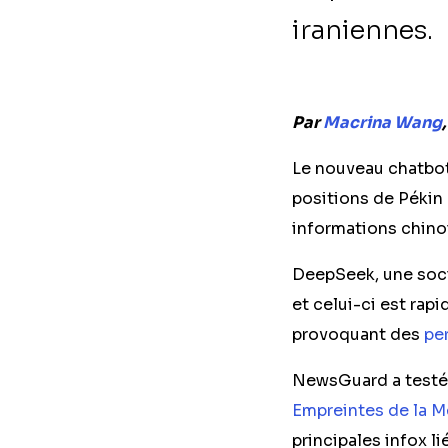
iraniennes.
Par
Macrina Wang
Le nouveau chatbot 
positions de Pékin
informations chino
DeepSeek, une socié
et celui-ci est rap
provoquant des
pe
NewsGuard a testé 
Empreintes de la 
principales infox li