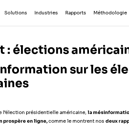
Solutions
Industries
Rapports
Méthodologie
False Claim
Intelligence
NewsGuard
Platef
Suiv
F
Évaluations
Toutes
Rapports
Processus de
Fingerprints
Artificielle
pour l’IA
numéri
guer
po
des
les
exceptionnels
critères
sources
industries
 : élections américai
nformation sur les él
aines
 l’élection présidentielle américaine,
la mésinformation
in prospère en ligne,
comme le montrent nos
deux rap