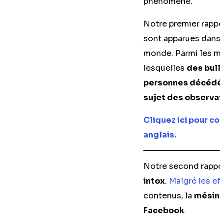
phénomène.
Notre premier rapp
sont apparues dans 
monde. Parmi les m
lesquelles
des bul
personnes décédée
sujet des observa
Cliquez ici pour co
anglais.
Notre second rappo
intox
.
Malgré les e
contenus, la
mésinf
Facebook
.