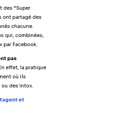
t des “Super
s ont partagé des
onnés chacune.
es qui, combinées,
x par Facebook.
ent pas
 En effet, la pratique
ment où ils
 ou des intox.
rtagent et