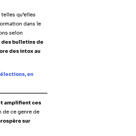
, telles qu’elles
formation dans le
ons selon
 des bulletins de
re des intox au
 élections, en
t amplifient ces
n de ce genre de
prospère sur