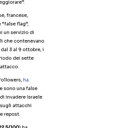
peggiorare”.
se, francese,
“false flag”,
i un servizio di
coli che contenevano
dal 3 al 9 ottobre, i
riodo dei sette
l’attacco.
followers,
ha
le sono una false
di invadere Israele
sugli attacchi
 e repost.
22,5/100
) ha