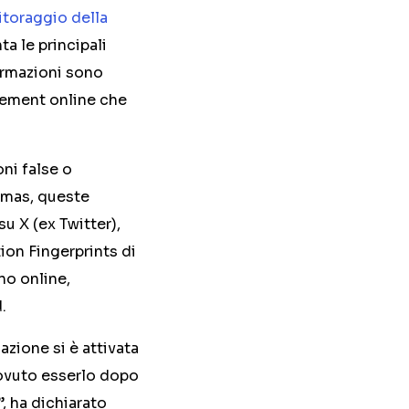
toraggio della
a le principali
fermazioni sono
agement online che
oni false o
Hamas, queste
su X (ex Twitter),
ion Fingerprints di
no online,
.
azione si è attivata
dovuto esserlo dopo
, ha dichiarato