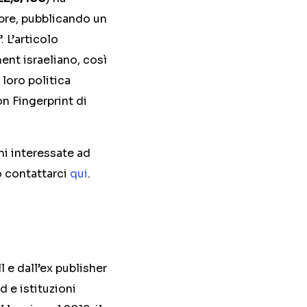
embre, pubblicando un
 L’articolo
ent israeliano, così
 loro politica
on Fingerprint di
oni interessate ad
o contattarci
qui
.
 e dall’ex publisher
 e istituzioni