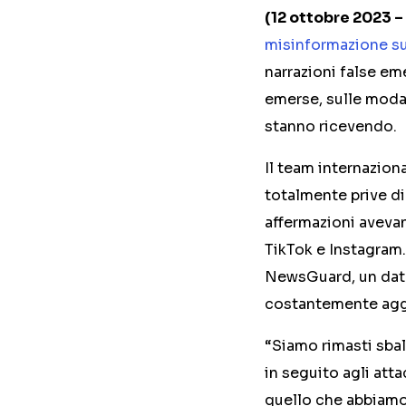
(12 ottobre 2023 –
misinformazione sul
narrazioni false em
emerse, sulle modal
stanno ricevendo.
Il team internazion
totalmente prive di
affermazioni avevano
TikTok e Instagram.
NewsGuard, un data
costantemente aggi
“Siamo rimasti sbal
in seguito agli at
quello che abbiamo 