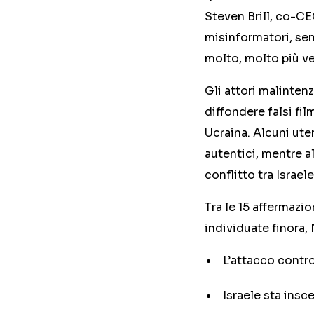
Steven Brill, co-CE
misinformatori, sem
molto, molto più v
Gli attori malinten
diffondere falsi fil
Ucraina. Alcuni ute
autentici, mentre al
conflitto tra Israel
Tra le 15 affermazi
individuate finora,
L’attacco contro 
Israele sta insc