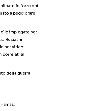
plicato le forze dei
inato a peggiorare
uelle impiegate per
tra Russia e
le per video
 correlati al
to della guerra
i Hamas;