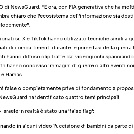
O di NewsGuard. “E ora, con l’IA generativa che ha molti
bra chiaro che l’ecosistema dell’informazione sia dest
elocemente”.
zionati su X e TikTok hanno utilizzato tecniche simili a q
mati di combattimenti durante le prime fasi della guerra 
nti hanno diffuso clip tratte dai videogiochi spacciando
tri hanno condiviso immagini di guerre o altri eventi non
e e Hamas.
oni false o completamente prive di fondamento a proposi
 NewsGuard ha identificato quattro temi principali:
Israele in realtà è stato una ‘false flag’;
enando in alcuni video l’uccisione di bambini da parte d