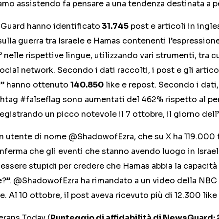
iamo assistendo fa pensare a una tendenza destinata a 
sGuard hanno identificato
31.745
post e articoli in ingle
sulla guerra tra Israele e Hamas contenenti l’espressione 
nelle rispettive lingue, utilizzando vari strumenti, tra cu
cial network. Secondo i dati raccolti, i post e gli arti
ag” hanno ottenuto
140.850
like e repost. Secondo i dati, 
htag #falseflag sono aumentati del 462% rispetto al pe
registrando un picco notevole il 7 ottobre, il giorno del
 un utente di nome @ShadowofEzra, che su X ha 119.000 
onferma che gli eventi che stanno avendo luogo in Israe
 essere stupidi per credere che Hamas abbia la capacità 
are?”. @ShadowofEzra ha rimandato a un video della NBC 
le. Al 10 ottobre, il post aveva ricevuto più di 12.300 like
terans Today (
Punteggio di affidabilità di NewsGuard: 