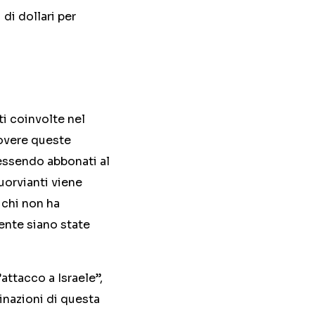
di dollari per
ti coinvolte nel
overe queste
, essendo abbonati al
fuorvianti viene
 chi non ha
utente siano state
’attacco a Israele”,
inazioni di questa