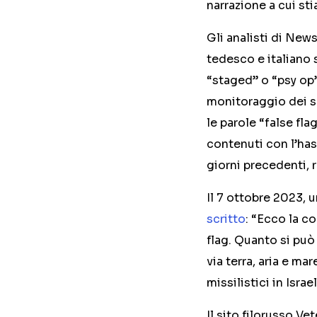
narrazione a cui st
Gli analisti di New
tedesco e italiano 
“staged” o “psy op” 
monitoraggio dei so
le parole “false fl
contenuti con l’has
giorni precedenti, 
Il 7 ottobre 2023,
scritto
: “Ecco la c
flag. Quanto si può
via terra, aria e m
missilistici in Israe
Il sito filorusso Ve