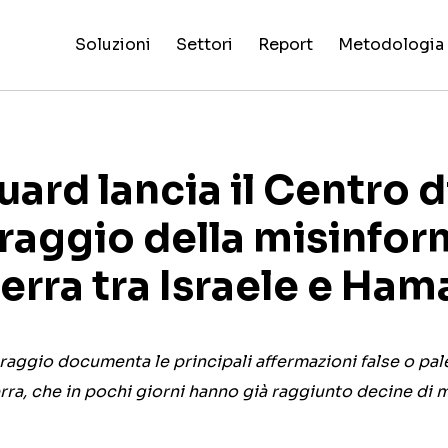
Soluzioni
Settori
Report
Metodologia
Valutazioni
False
Processo 
Intelligenza
Reality
Pi
di
Claim
NewsGuard
Tutti i
Special
criteri di
Artificiale
Check
dig
affidabilità
Fingerprint
AI
settori
Report
valutazione
siti
rd lancia il Centro d
raggio della misinfor
uerra tra Israele e Ham
oraggio documenta le principali affermazioni false o p
rra, che in pochi giorni hanno già raggiunto decine di m