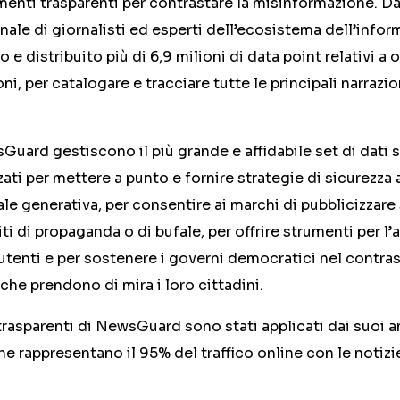
nti trasparenti per contrastare la misinformazione. Dal 
onale di giornalisti ed esperti dell’ecosistema dell’info
 e distribuito più di 6,9 milioni di data point relativi a 
ni, per catalogare e tracciare tutte le principali narrazio
sGuard gestiscono il più grande e affidabile set di dati s
ati per mettere a punto e fornire strategie di sicurezza 
iale generativa, per consentire ai marchi di pubblicizzare s
iti di propaganda o di bufale, per offrire strumenti per l’
 utenti e per sostenere i governi democratici nel contras
che prendono di mira i loro cittadini.
 e trasparenti di NewsGuard sono stati applicati dai suoi a
che rappresentano il 95% del traffico online con le notizi