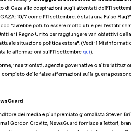
to di Gaza alle cospirazioni sugli attentati dell’11 sett
“GAZA: 10/7 come l’11 settembre, è stata una False Flag?”.
acco “avrebbe potuto essere molto utile per l’establishm
niti e il Regno Unito per raggiungere vari obiettivi della
attuale situazione politica estera”. (Vedi il Misinformati
a le affermazioni sull’11 settembre
qui
).
orme, inserzionisti, agenzie governative o altre istituzi
 completo delle false affermazioni sulla guerra posson
NewsGuard
ditore dei media e pluripremiato giornalista Steven Brill
rnal Gordon Crovitz, NewsGuard fornisce a lettori, brand