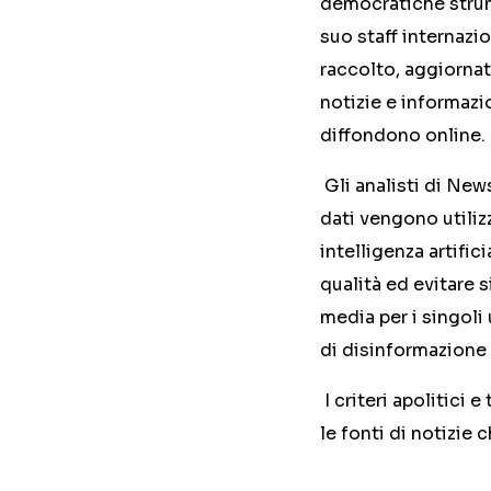
democratiche strume
suo staff internazi
raccolto, aggiornato
notizie e informazio
diffondono online.
Gli analisti di New
dati vengono utilizz
intelligenza artific
qualità ed evitare s
media per i singoli
di disinformazione 
I criteri apolitici
le fonti di notizie 