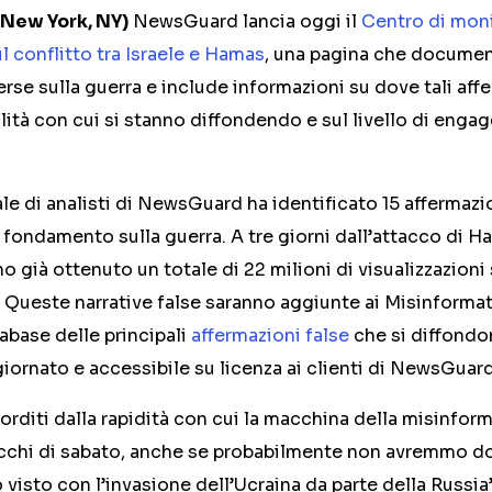
 New York, NY)
NewsGuard lancia oggi il
Centro di moni
 conflitto tra Israele e Hamas
, una pagina che document
erse sulla guerra e include informazioni su dove tali af
ità con cui si stanno diffondendo e sul livello di eng
ale di analisti di NewsGuard ha identificato 15 affermazi
 fondamento sulla guerra. A tre giorni dall’attacco di 
 già ottenuto un totale di 22 milioni di visualizzazioni 
 Queste narrative false saranno aggiunte ai Misinformat
base delle principali
affermazioni false
che si diffondo
ornato e accessibile su licenza ai clienti di NewsGuard
orditi dalla rapidità con cui la macchina della misinform
tacchi di sabato, anche se probabilmente non avremmo 
visto con l’invasione dell’Ucraina da parte della Russia”