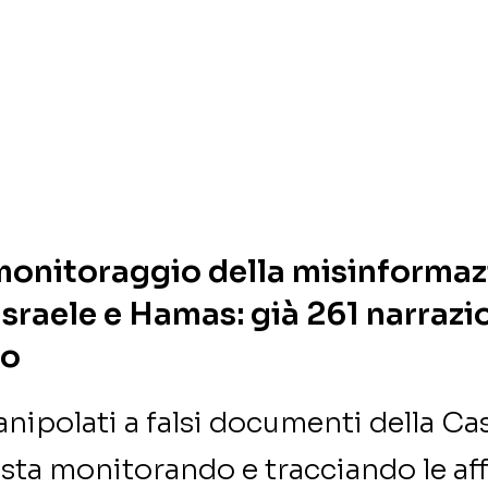
monitoraggio della misinformaz
Israele e Hamas: già 261 narrazio
to
nipolati a falsi documenti della Ca
ta monitorando e tracciando le af