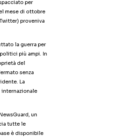
 spacciato per
l mese di ottobre
 Twitter) proveniva
ttato la guerra per
litici più ampi. In
oprietà del
ffermato senza
idente. La
 internazionale
i NewsGuard, un
ia tutte le
base è disponibile