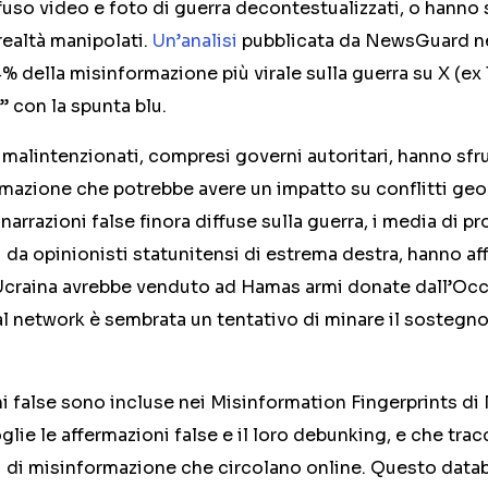
fuso video e foto di guerra decontestualizzati, o hanno
 realtà manipolati.
Un’analisi
pubblicata da NewsGuard ne
4% della misinformazione più virale sulla guerra su X (ex
i” con la spunta blu.
 malintenzionati, compresi governi autoritari, hanno sfru
mazione che potrebbe avere un impatto su conflitti geopo
 narrazioni false finora diffuse sulla guerra, i media di pr
i da opinionisti statunitensi di estrema destra, hanno a
craina avrebbe venduto ad Hamas armi donate dall’Occ
l network è sembrata un tentativo di minare il sostegno
i false sono incluse nei Misinformation Fingerprints d
lie le affermazioni false e il loro debunking, e che tracc
ni di misinformazione che circolano online. Questo data