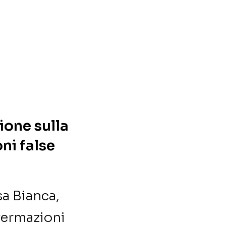
ione sulla
ni false
sa Bianca,
fermazioni