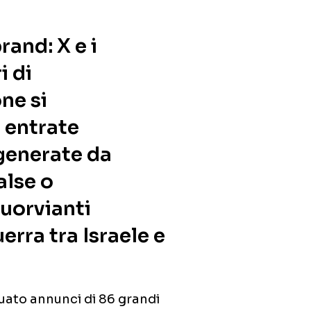
rand: X e i
i di
ne si
 entrate
 generate da
alse o
uorvianti
uerra tra Israele e
ato annunci di 86 grandi