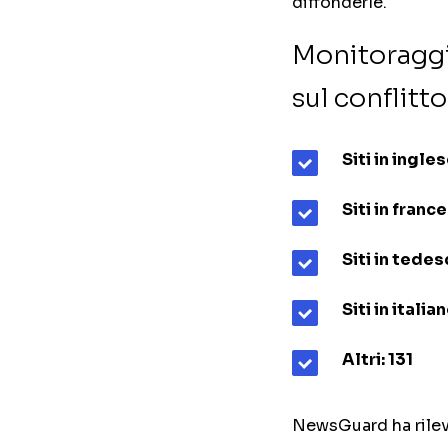
diffonderle.
Monitoraggi
sul conflitt
Siti in ingle
Siti in franc
Siti in tedes
Siti in italian
Altri: 131
NewsGuard ha rileva