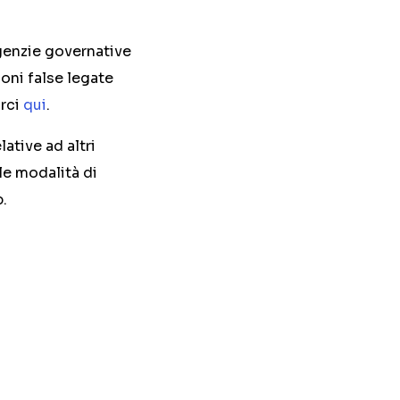
 agenzie governative
ioni false legate
arci
qui
.
ative ad altri
le modalità di
b.