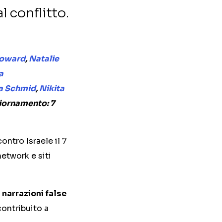
l conflitto.
oward
,
Natalie
a
a Schmid
,
Nikita
iornamento: 7
ntro Israele il 7
etwork e siti
 narrazioni false
ontribuito a