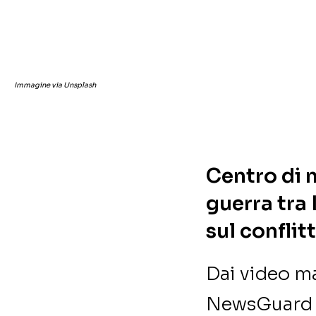
Immagine via Unsplash
Centro di 
guerra tra 
sul conflit
Dai video ma
NewsGuard s