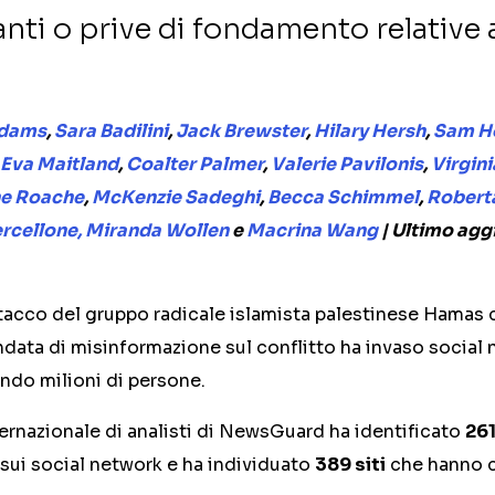
anti o prive di fondamento relative a
Adams
,
Sara Badilini
,
Jack Brewster
,
Hilary Hersh
,
Sam H
Eva Maitland
,
Coalter Palmer
,
Valerie Pavilonis
,
Virgini
e Roache
,
McKenzie Sadeghi
,
Becca Schimmel
,
Robert
rcellone,
Miranda Wollen
e
Macrina Wang
| Ultimo agg
tacco del gruppo radicale islamista palestinese Hamas co
data di misinformazione sul conflitto ha invaso social n
ndo milioni di persone.
ternazionale di analisti di NewsGuard ha identificato
261
sui social network e ha individuato
389 siti
che hanno c