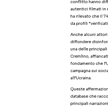
conflitto hanno dif
autentici filmati in
ha rilevato che il 7
da profili “verificat
Anche alcuni attori
diffondere disinfor
una delle principali
Cremlino, affiancat
fondamento che l’U
campagna sui socia
all’Ucraina.
Queste affermazion
database che raccog
principali narrazio