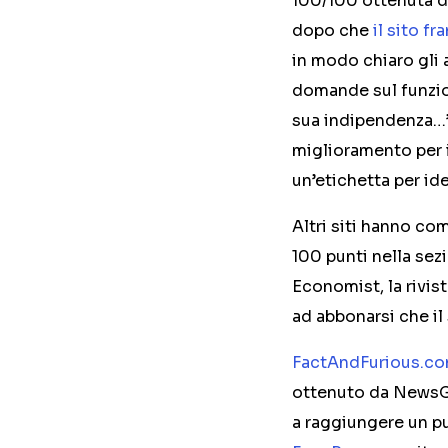
100/100 ottenuta da
dopo che
il sito f
in modo chiaro gli 
domande sul funzion
sua indipendenza…”,
miglioramento per i 
un’etichetta per ide
Altri siti hanno com
100 punti nella sez
Economist, la rivist
ad abbonarsi che il 
FactAndFurious.c
ottenuto da NewsGu
a raggiungere un pu