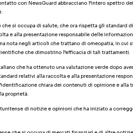
ontatto con NewsGuard abbracciano l’intero spettro dei s
i:
 che si occupa di salute, che ora rispetta gli standard
ccolta e alla presentazione responsabile delle informazion
una nota negli articoli che trattano di omeopatia, in cui 
ientifiche che dimostrino l’efficacia di tali trattamenti.
taliano che ha ottenuto una valutazione verde dopo aver
tandard relativi alla raccolta e alla presentazione respon
l’identificazione chiara dei contenuti di opinione e alla 
la proprietà.
tunitense di notizie e opinioni che ha iniziato a corregge
ense che si occupa di mercati finanziari e di altre notizie