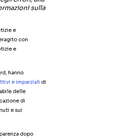
formazioni sulla
tizie e
teragito con
tizie e
ard, hanno
ttivi e imparziali
di
abile delle
icazione di
nuti e sui
asparenza dopo