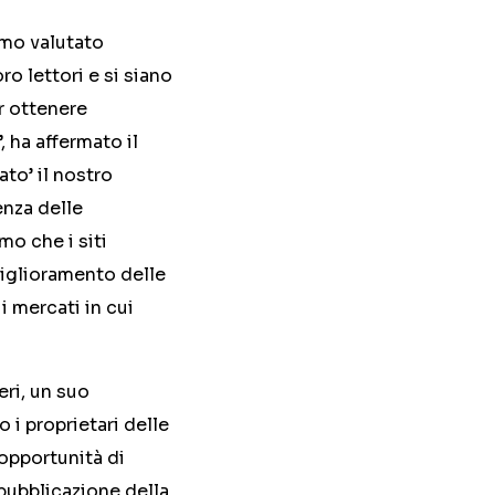
amo valutato
ro lettori e si siano
r ottenere
, ha affermato il
ato’ il nostro
enza delle
mo che i siti
miglioramento delle
i mercati in cui
ri, un suo
o i proprietari delle
’opportunità di
pubblicazione della