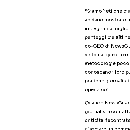
“Siamo lieti che pi
abbiano mostrato un 
impegnati a miglior
punteggi più alti ne
co-CEO di NewsGuard
sistema: questa è u
metodologie poco tr
conoscano i loro pu
pratiche giornalisti
operiamo”.
Quando NewsGuard ri
giornalista contatta
criticità riscontrat
rilasciare un comm