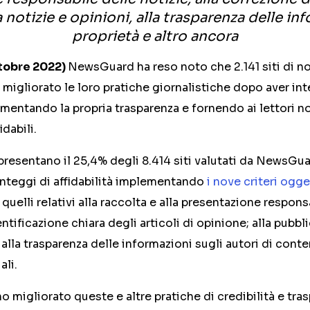
 notizie e opinioni, alla trasparenza delle in
proprietà e altro ancora
tobre 2022)
NewsGuard ha reso noto che 2.141 siti di no
migliorato le loro pratiche giornalistiche dopo aver in
umentando la propria trasparenza e fornendo ai lettori no
idabili.
ppresentano il 25,4% degli 8.414 siti valutati da NewsGu
unteggi di affidabilità implementando
i nove criteri ogge
uelli relativi alla raccolta e alla presentazione respons
entificazione chiara degli articoli di opinione; alla pubbl
 alla trasparenza delle informazioni sugli autori di conte
ali.
o migliorato queste e altre pratiche di credibilità e tr