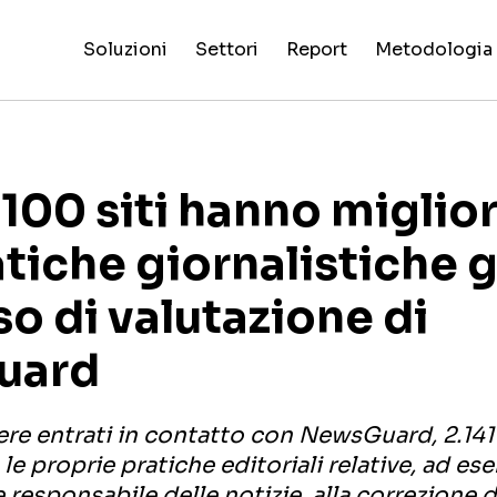
Soluzioni
Settori
Report
Metodologia
Valutazioni
False
Processo 
Intelligenza
Reality
Pi
di
Claim
NewsGuard
Tutti i
Special
criteri di
Artificiale
Check
dig
affidabilità
Fingerprint
AI
settori
Report
valutazione
siti
.100 siti hanno miglio
atiche giornalistiche g
o di valutazione di
uard
re entrati in contatto con NewsGuard, 2.141 
le proprie pratiche editoriali relative, ad es
responsabile delle notizie, alla correzione deg