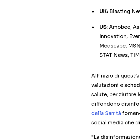
UK:
Blasting N
US
: Amobee, Ass
Innovation, Eve
Medscape, MSN,
STAT News, TI
All’inizio di quest
valutazioni e sched
salute, per aiutare 
diffondono disinf
della Sanità
fornend
social media che di
“La disinformazione