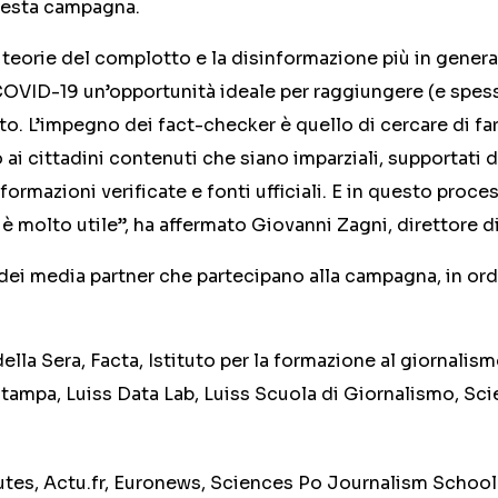
questa campagna.
le teorie del complotto e la disinformazione più in gener
COVID-19 un’opportunità ideale per raggiungere (e spess
to. L’impegno dei fact-checker è quello di cercare di f
 ai cittadini contenuti che siano imparziali, supportati d
informazioni verificate e fonti ufficiali. E in questo pro
molto utile”, ha affermato Giovanni Zagni, direttore di
ei media partner che partecipano alla campagna, in ordi
della Sera, Facta, Istituto per la formazione al giornalism
tampa, Luiss Data Lab, Luiss Scuola di Giornalismo, Sci
utes, Actu.fr, Euronews, Sciences Po Journalism School