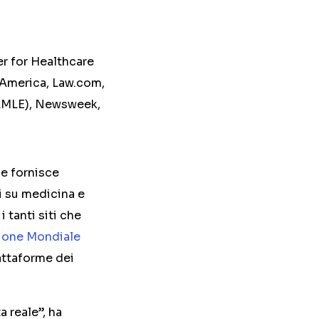
er for Healthcare
h America, Law.com,
NAMLE), Newsweek,
he fornisce
i su medicina e
i tanti siti che
ione Mondiale
iattaforme dei
 reale”, ha