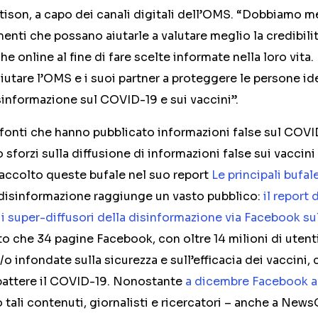
ison, a capo dei canali digitali dell’OMS. “Dobbiamo m
enti che possano aiutarle a valutare meglio la credibilit
e online al fine di fare scelte informate nella loro vit
iutare l’OMS e i suoi partner a proteggere le persone id
informazione sul COVID-19 e sui vaccini”.
 fonti che hanno pubblicato informazioni false sul COVI
 sforzi sulla diffusione di informazioni false sui vaccin
accolto queste bufale nel suo report
Le principali bufal
 disinformazione raggiunge un vasto pubblico:
il report
 super-diffusori della disinformazione via Facebook sul
to che 34 pagine Facebook, con oltre 14 milioni di uten
o infondate sulla sicurezza e sull’efficacia dei vaccini,
battere il COVID-19. Nonostante
a dicembre Facebook a
 tali contenuti, giornalisti e ricercatori – anche a New