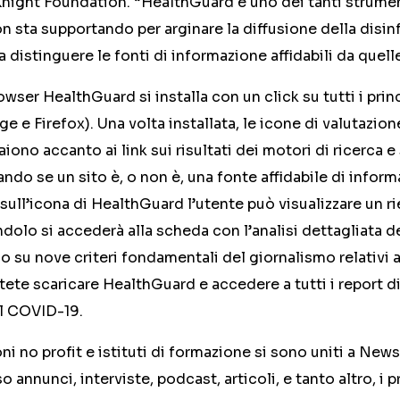
Knight Foundation. “HealthGuard è uno dei tanti strume
n sta supportando per arginare la diffusione della disi
a distinguere le fonti di informazione affidabili da quelle
owser HealthGuard si installa con un click su tutti i prin
e e Firefox). Una volta installata, le icone di valutazion
no accanto ai link sui risultati dei motori di ricerca e 
ndo se un sito è, o non è, una fonte affidabile di informa
ull’icona di HealthGuard l’utente può visualizzare un rie
ndolo si accederà alla scheda con l’analisi dettagliata d
o su nove criteri fondamentali del giornalismo relativi al
ete scaricare HealthGuard e accedere a tutti i report 
l COVID-19.
ni no profit e istituti di formazione si sono uniti a Ne
o annunci, interviste, podcast, articoli, e tanto altro, i pr