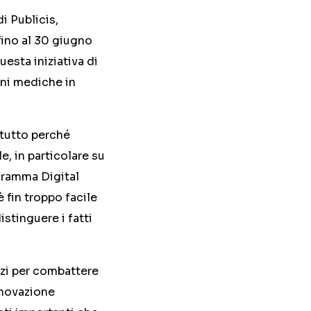
i Publicis,
fino al 30 giugno
esta iniziativa di
oni mediche in
ttutto perché
, in particolare su
ogramma Digital
 fin troppo facile
stinguere i fatti
rzi per combattere
nnovazione