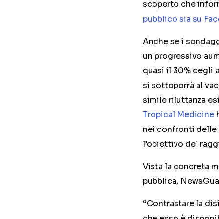
scoperto che inform
pubblico sia su Fa
Anche se i sondagg
un progressivo aum
quasi il 30% degli 
si sottoporrà al v
simile riluttanza e
Tropical Medicine
h
nei confronti delle
l’obiettivo del rag
Vista la concreta m
pubblica, NewsGuar
“Contrastare la dis
che esso è disponib