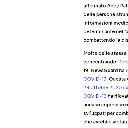
affermato Andy Patt
delle persone strum
informazioni medich
determinante nell’a
combattendo la dis
Molte delle stesse
concentrando i loro
19. NewsGuard ha r
COVID-19
. Questa
29 ottobre 2020 sui
COVID-19
ha rileva
accuse imprecise e/
sviluppati per com
che avrebbe vietato