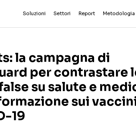
Soluzioni
Settori
Report
Metodologia
Valutazioni
False
Processo 
Intelligenza
Reality
Pi
di
Claim
NewsGuard
Tutti i
Special
criteri di
Artificiale
Check
dig
affidabilità
Fingerprint
AI
settori
Report
valutazione
siti
s: la campagna di
rd per contrastare l
 false su salute e medi
nformazione sui vaccin
D-19