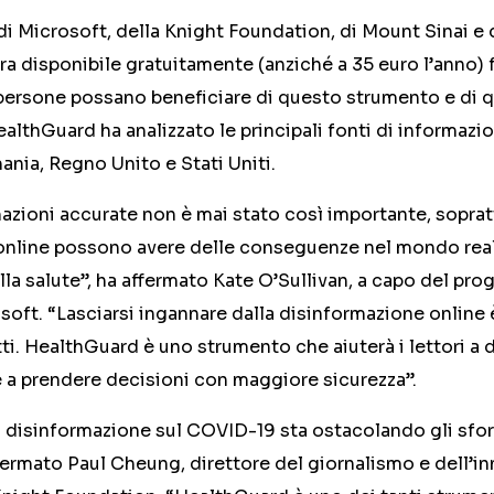
di Microsoft, della Knight Foundation, di Mount Sinai e d
a disponibile gratuitamente (anziché a 35 euro l’anno) 
ersone possano beneficiare di questo strumento e di qu
ealthGuard ha analizzato le principali fonti di informazi
mania, Regno Unito e Stati Uniti.
azioni accurate non è mai stato così importante, sopra
online possono avere delle conseguenze nel mondo reale
alla salute”, ha affermato Kate O’Sullivan, a capo del pr
oft. “Lasciarsi ingannare dalla disinformazione online è
ti. HealthGuard è uno strumento che aiuterà i lettori a di
 e a prendere decisioni con maggiore sicurezza”.
a disinformazione sul COVID-19 sta ostacolando gli sfo
fermato Paul Cheung, direttore del giornalismo e dell’i