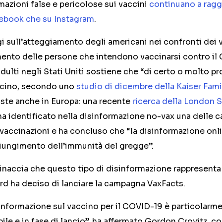
azioni false e pericolose sui vaccini
continuano a ragg
cebook che su Instagram
.
i sull’atteggiamento degli americani nei confronti dei
ento delle persone che intendono vaccinarsi contro il
adulti negli Stati Uniti sostiene che “di certo o molto 
accino, secondo uno
studio di dicembre della Kaiser Fam
siste anche in Europa: una recente
ricerca della London 
a identificato nella disinformazione no-vax una delle c
 vaccinazioni e ha concluso che “la disinformazione onl
giungimento dell’immunità del gregge”.
inaccia che questo tipo di disinformazione rappresenta 
d ha deciso di lanciare la campagna VaxFacts.
informazione sul vaccino per il COVID-19 è particolarm
ile e in fase di lancio”, ha affermato Gordon Crovitz, c