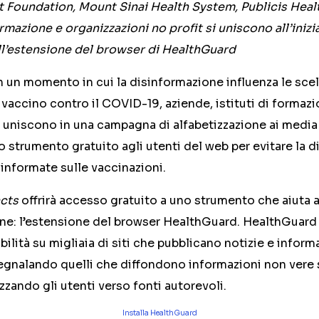
t Foundation, Mount Sinai Health System, Publicis Heal
ormazione e organizzazioni no profit si uniscono all’iniz
ll’estensione del browser di HealthGuard
In un momento in cui la disinformazione influenza le sce
 vaccino contro il COVID-19, aziende, istituti di formazi
i uniscono in una campagna di alfabetizzazione ai media
o strumento gratuito agli utenti del web per evitare la 
informate sulle vaccinazioni.
cts
offrirà accesso gratuito a uno strumento che aiuta a 
one: l’estensione del browser HealthGuard. HealthGuard
abilità su migliaia di siti che pubblicano notizie e infor
segnalando quelli che diffondono informazioni non vere
zzando gli utenti verso fonti autorevoli.
Installa HealthGuard