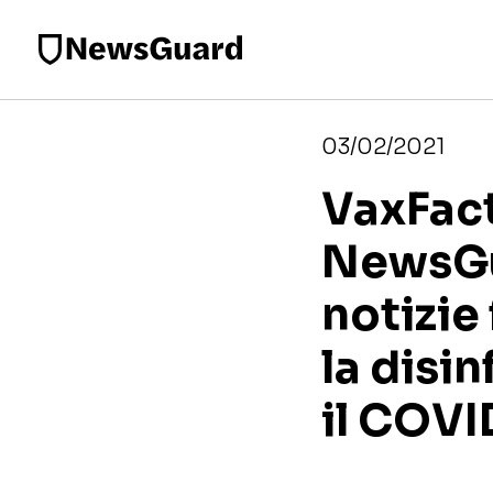
03/02/2021
VaxFact
NewsGua
notizie
la disi
il COVI