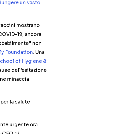
iungere un vasto
 vaccini mostrano
 COVID-19, ancora
probabilmente” non
ily Foundation
. Una
School of Hygiene &
ause dell’esitazione
ine minaccia
per la salute
ente urgente ora
o-CEO di