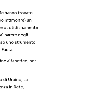
ale hanno trovato
o intimorire) un
are quotidianamente
al parere degli
cesso uno strumento
 Facta.
ne alfabetico, per
o di Urbino, La
enza In Rete,