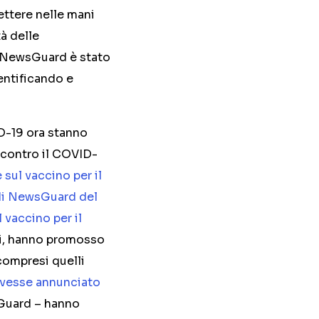
ettere nelle mani
à delle
a. NewsGuard è stato
entificando e
D-19 ora stanno
i contro il COVID-
e sul vaccino per il
 di NewsGuard del
 vaccino per il
ti, hanno promosso
 compresi quelli
vesse annunciato
sGuard – hanno