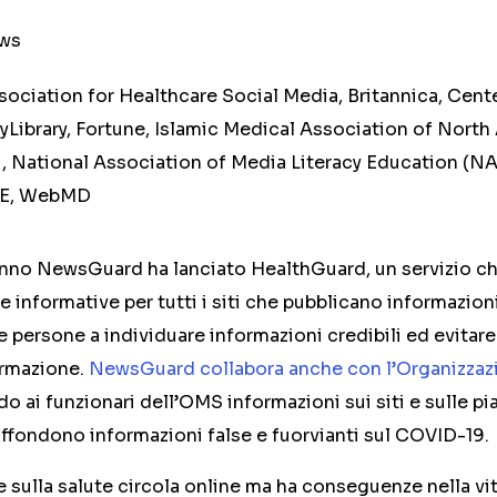
ews
ociation for Healthcare Social Media, Britannica, Cent
ryLibrary, Fortune, Islamic Medical Association of Nort
 National Association of Media Literacy Education (
ME, WebMD
’anno NewsGuard ha lanciato HealthGuard, un servizio c
e informative per tutti i siti che pubblicano informazion
le persone a individuare informazioni credibili ed evitare 
ormazione.
NewsGuard collabora anche con l’Organizzaz
o ai funzionari dell’OMS informazioni sui siti e sulle p
ffondono informazioni false e fuorvianti sul COVID-19.
 sulla salute circola online ma ha conseguenze nella vita