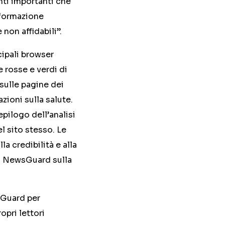
nti importanti che
nformazione
 non affidabili”.
cipali browser
e rosse e verdi di
sulle pagine dei
zioni sulla salute.
pilogo dell’analisi
el sito stesso. Le
la credibilità e alla
di NewsGuard sulla
wsGuard per
opri lettori