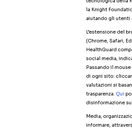
tecnologica della 
la Knight Foundatio
aiutando gli utenti 
L’estensione del br
(Chrome, Safari, Edg
HealthGuard compaio
social media, indica
Passando il mouse s
di ogni sito: clicca
valutazioni si basan
trasparenza.
Qui
pot
disinformazione su
Media, organizzazio
informare, attravers