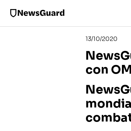
13/10/2020
NewsGu
con O
NewsGu
mondial
combatt