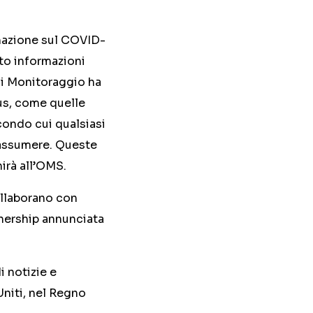
rmazione sul COVID-
ato informazioni
 di Monitoraggio ha
rus, come quelle
condo cui qualsiasi
 assumere. Queste
irà all’OMS.
ollaborano con
tnership annunciata
i notizie e
Uniti, nel Regno