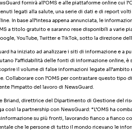
sGuard fornirà all’OMS e alle piattaforme online cui l’
uti legati alla salute, una serie di dati e di report volt
ine. In base all’intesa appena annunciata, le informazi
S a titolo gratuito e saranno rese disponibili a varie pi
oogle, YouTube, Twitter e TikTok, sotto la direzione del
 ha iniziato ad analizzare i siti di informazione e a p
utano l’affidabilità delle fonti di informazione online, 
scoprire il volume di false informazioni legate all’ambito
te. Collaborare con l’OMS per contrastare questo tipo d
te l’impatto del lavoro di NewsGuard.
e Briand, direttrice del Dipartimento di Gestione del ris
ga così la partnership con NewsGuard: “L’OMS ha comba
sinformazione su più fronti, lavorando fianco a fianco c
entale che le persone di tutto il mondo ricevano le infor