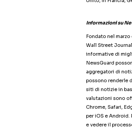
Unito, in Francia, G
Informazioni su N
Fondato nel marzo d
Wall Street Journal
informative di migli
NewsGuard possono e
aggregatori di noti
possono renderle di
siti di notizie in b
valutazioni sono of
Chrome, Safari, Edg
per iOS e Android. 
e vedere il process