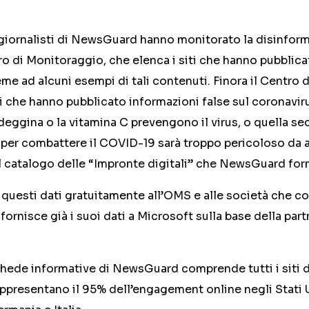
i giornalisti di NewsGuard hanno monitorato la disinfo
ro di Monitoraggio, che elenca i siti che hanno pubblic
sieme ad alcuni esempi di tali contenuti. Finora il Centro
ti che hanno pubblicato informazioni false sul coronavi
eggina o la vitamina C prevengono il virus, o quella se
 per combattere il COVID-19 sarà troppo pericoloso da
l catalogo delle “Impronte digitali” che NewsGuard forn
questi dati gratuitamente all’OMS e alle società che c
rnisce già i suoi dati a Microsoft sulla base della par
chede informative di NewsGuard comprende tutti i siti d
ppresentano il 95% dell’engagement online negli Stati 