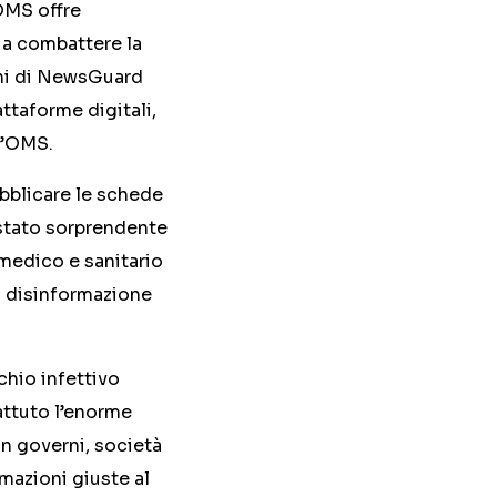
OMS offre
i a combattere la
oni di NewsGuard
attaforme digitali,
l’OMS.
ubblicare le schede
è stato sorprendente
 medico e sanitario
i disinformazione
chio infettivo
ttuto l’enorme
on governi, società
mazioni giuste al