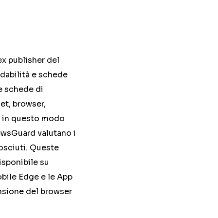
ex publisher del
idabilità e schede
le schede di
et, browser,
he in questo modo
NewsGuard valutano i
nosciuti. Queste
isponibile su
obile Edge e le App
ensione del browser