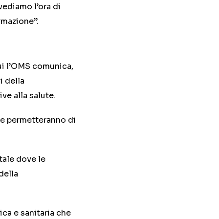
vediamo l’ora di
rmazione”.
ui l’OMS comunica,
i della
ve alla salute.
he permetteranno di
tale dove le
della
ica e sanitaria che