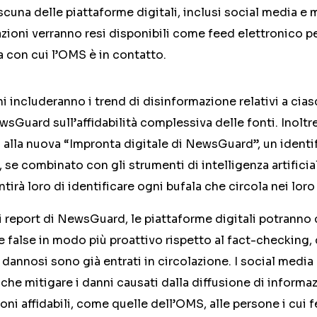
cuna delle piattaforme digitali, inclusi social media e mo
azioni verranno resi disponibili come feed elettronico pe
a con cui l’OMS è in contatto.
 includeranno i trend di disinformazione relativi a cia
wsGuard sull’affidabilità complessiva delle fonti. Inoltre,
 alla nuova “Impronta digitale di NewsGuard”, un identi
 se combinato con gli strumenti di intelligenza artificia
irà loro di identificare ogni bufala che circola nei loro 
e i report di NewsGuard, le piattaforme digitali potranno
ie false in modo più proattivo rispetto al fact-checking,
dannosi sono già entrati in circolazione. I social media 
che mitigare i danni causati dalla diffusione di informaz
ni affidabili, come quelle dell’OMS, alle persone i cui