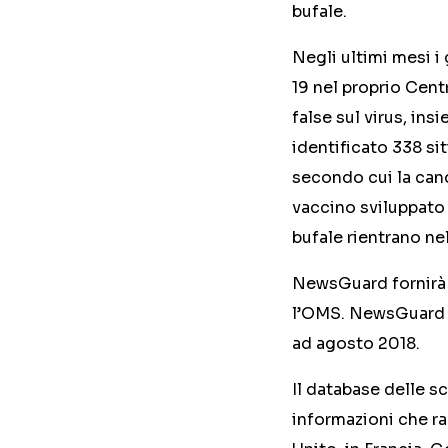
bufale.
Negli ultimi mesi 
19 nel proprio Cent
false sul virus, in
identificato 338 si
secondo cui la cand
vaccino sviluppato
bufale rientrano ne
NewsGuard fornirà 
l’OMS. NewsGuard fo
ad agosto 2018.
Il database delle s
informazioni che ra