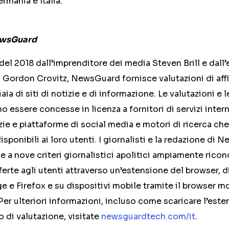
ermania e Italia.
ewsGuard
el 2018 dall’imprenditore dei media Steven Brill e dall’
 Gordon Crovitz, NewsGuard fornisce valutazioni di aff
aia di siti di notizie e di informazione. Le valutazioni e 
ssere concesse in licenza a fornitori di servizi intern
zie e piattaforme di social media e motori di ricerca c
sponibili ai loro utenti. I giornalisti e la redazione di 
ase a nove criteri giornalistici apolitici ampiamente rico
ferte agli utenti attraverso un’estensione del browser, d
e e Firefox e su dispositivi mobile tramite il browser m
Per ulteriori informazioni, incluso come scaricare l’est
o di valutazione, visitate
newsguardtech.com/it
.