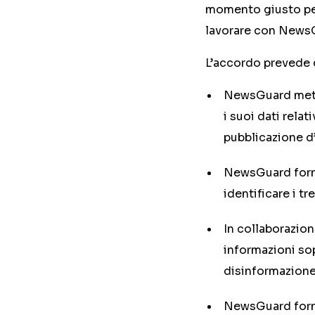
momento giusto per 
lavorare con NewsG
L’accordo prevede q
NewsGuard mette
i suoi dati relat
pubblicazione d’i
NewsGuard forni
identificare i t
In collaborazio
informazioni so
disinformazione
NewsGuard fornir