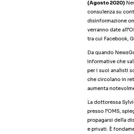
(Agosto 2020)
New
consulenza su conten
disinformazione onl
verranno date all’OM
tra cui Facebook, G
Da quando NewsGuard
informative che val
per i suoi analisti 
che circolano in re
aumenta notevolmen
La dottoressa Sylvi
presso l’OMS, spie
propagarsi della di
e privati. È fondam