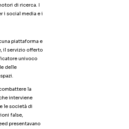
tori di ricerca. I
r i social media e i
scuna piattaforma e
 il servizio offerto
ficatore univoco
le delle
spazi.
 combattere la
 che interviene
e le società di
ioni false,
 feed presentavano