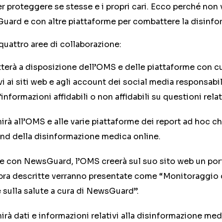
proteggere se stesse e i propri cari. Ecco perché non 
uard e con altre piattaforme per combattere la disinfo
uattro aree di collaborazione:
rà a disposizione dell’OMS e delle piattaforme con c
ivi ai siti web e agli account dei social media responsabil
nformazioni affidabili o non affidabili su questioni relati
rà all’OMS e alle varie piattaforme dei report ad hoc c
rend della disinformazione medica online.
ne con NewsGuard, l’OMS creerà sul suo sito web un por
pra descritte verranno presentate come “Monitoraggio 
 sulla salute a cura di NewsGuard”.
à dati e informazioni relativi alla disinformazione med