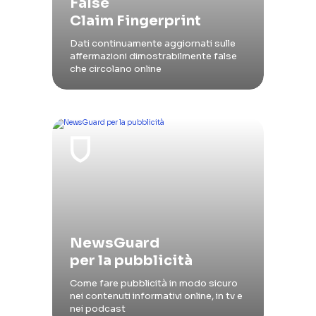
False
Claim Fingerprint
Dati continuamente aggiornati sulle
affermazioni dimostrabilmente false
che circolano online
NewsGuard
per la pubblicità
Come fare pubblicità in modo sicuro
nei contenuti informativi online, in tv e
nei podcast