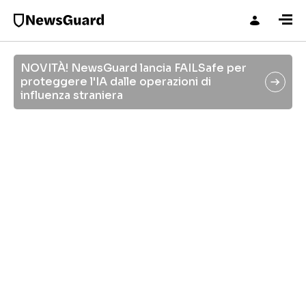
NOVITÀ! NewsGuard lancia FAILSafe per
Iscriviti a Reality Check, la nostra
proteggere l'IA dalle operazioni di
newsletter sulla disinformazione.
influenza straniera
wsGuard AI: Notizie
affidabili da fonti
gl
autorevoli