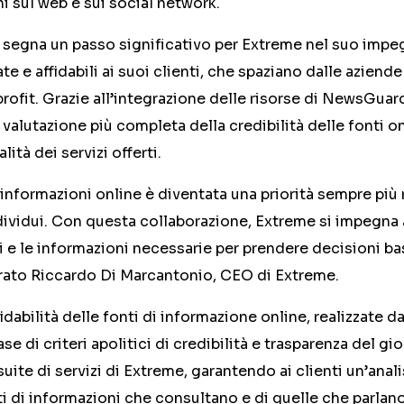
ni sul web e sui social network.
 segna un passo significativo per Extreme nel suo impeg
e e affidabili ai suoi clienti, che spaziano dalle aziende
rofit. Grazie all’integrazione delle risorse di NewsGuar
a valutazione più completa della credibilità delle fonti o
lità dei servizi offerti.
e informazioni online è diventata una priorità sempre più
dividui. Con questa collaborazione, Extreme si impegna a 
ti e le informazioni necessarie per prendere decisioni ba
arato Riccardo Di Marcantonio, CEO di Extreme.
fidabilità delle fonti di informazione online, realizzate da
e di criteri apolitici di credibilità e trasparenza del gi
suite di servizi di Extreme, garantendo ai clienti un’anal
nti di informazioni che consultano e di quelle che parlano