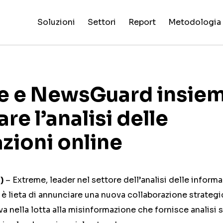
Soluzioni
Settori
Report
Metodologia
Valutazioni
False
Processo 
Intelligenza
Reality
Pi
di
Claim
NewsGuard
Tutti i
Special
criteri di
Artificiale
Check
dig
affidabilità
Fingerprint
AI
settori
Report
valutazione
siti
e e NewsGuard insiem
re l’analisi delle
zioni online
)
– Extreme, leader nel settore dell’analisi delle informa
, è lieta di annunciare una nuova collaborazione strate
a nella lotta alla misinformazione che fornisce analisi su