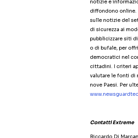
notizie e informazio
diffondono online. 
sulle notizie del se
di sicurezza ai mode
pubblicizzare siti d
o di bufale, per off
democratici nel con
cittadini. I criteri
valutare le fonti d
nove Paesi. Per ulter
www.newsguardtec
Contatti Extreme
Riccardo Di Marca