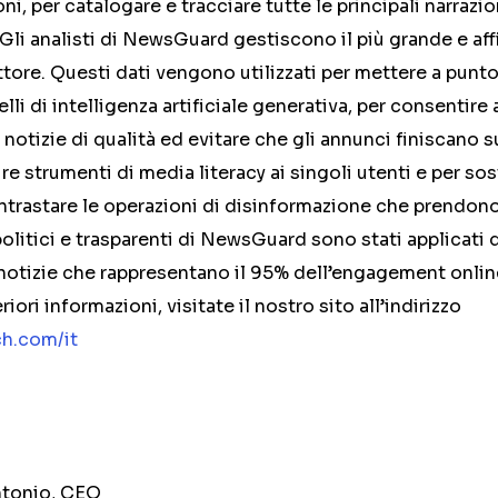
ni, per catalogare e tracciare tutte le principali narrazio
Gli analisti di NewsGuard gestiscono il più grande e affi
ttore. Questi dati vengono utilizzati per mettere a punto
lli di intelligenza artificiale generativa, per consentire 
i notizie di qualità ed evitare che gli annunci finiscano 
rire strumenti di media literacy ai singoli utenti e per so
trastare le operazioni di disinformazione che prendono 
 apolitici e trasparenti di NewsGuard sono stati applicati d
i notizie che rappresentano il 95% dell’engagement online
iori informazioni, visitate il nostro sito all’indirizzo
h.com/it
ntonio, CEO